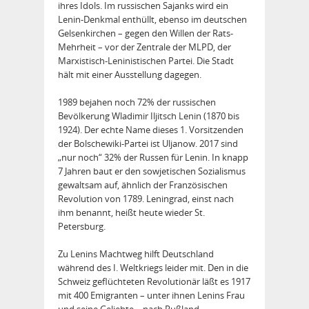
ihres Idols. Im russischen Sajanks wird ein
Lenin-Denkmal enthüllt, ebenso im deutschen
Gelsenkirchen – gegen den Willen der Rats-
Mehrheit – vor der Zentrale der MLPD, der
Marxistisch-Leninistischen Partei. Die Stadt
hält mit einer Ausstellung dagegen.
1989 bejahen noch 72% der russischen
Bevölkerung Wladimir Iljitsch Lenin (1870 bis
1924). Der echte Name dieses 1. Vorsitzenden
der Bolschewiki-Partei ist Uljanow. 2017 sind
„nur noch“ 32% der Russen für Lenin. In knapp
7 Jahren baut er den sowjetischen Sozialismus
gewaltsam auf, ähnlich der Französischen
Revolution von 1789. Leningrad, einst nach
ihm benannt, heißt heute wieder St.
Petersburg.
Zu Lenins Machtweg hilft Deutschland
während des I. Weltkriegs leider mit. Den in die
Schweiz geflüchteten Revolutionär läßt es 1917
mit 400 Emigranten – unter ihnen Lenins Frau
und seine Geliebte – nach Rußland