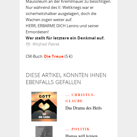
Mausoleum an der Kremlmauer zu besichtigen.
Nur während des II. Weltkriegs war er
sicherheitshalber ausgelagert, doch die
Wachen zogen weiter auf.
HERR, ERBARME DICH Lenins und seiner
Ermordeten!
Wer stellt für letztere ein Denkmal auf.
Pfr. Winfried Pietrek
CM-Buch:
Die Treue
(5 €)
DIESE ARTIKEL KÖNNTEN IHNEN
EBENFALLS GEFALLEN
... CHRISTUS-
GLAUBE
Das Drama des Heils
... POLITIK
Hamas will keinen