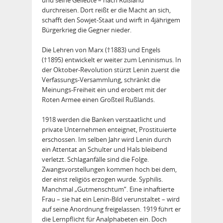
durchreisen. Dort reißt er die Macht an sich,
schafft den Sowjet-Staat und wirft in 4jährigem
Bürgerkrieg die Gegner nieder.
Die Lehren von Marx (†1883) und Engels
(†1895) entwickelt er weiter zum Leninismus. In
der Okto­ber-Revolution stürzt Lenin zu­erst die
Verfassungs-Versammlung, schränkt die
Meinungs-Freiheit ein und erobert mit der
Roten Armee einen Großteil Rußlands.
1918 werden die Banken verstaatlicht und
private Unternehmen enteignet, Prostituierte
erschossen. Im selben Jahr wird Lenin durch
ein Attentat an Schulter und Hals bleibend
verletzt. Schlaganfälle sind die Folge.
Zwangsvorstellungen kommen hoch bei dem,
der einst religiös erzogen wurde. Syphilis.
Manchmal „Gutmenschtum“. Eine inhaftierte
Frau – sie hat ein Lenin-Bild verunstaltet – wird
auf seine Anordnung freigelassen. 1919 führt er
die Lernpflicht für Analphabeten ein. Doch