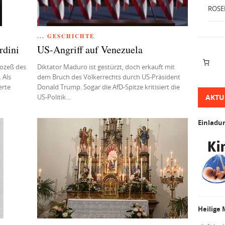
ROSE
... GESCHICHTE
rdini
US-Angriff auf Venezuela
rozeß des
Diktator Maduro ist gestürzt, doch erkauft mit
 Als
dem Bruch des Völkerrechts durch US‐Präsident
erte
Donald Trump. Sogar die AfD‐Spitze kritisiert die
US‐Politik…
AKTU
Einladu
Heilige