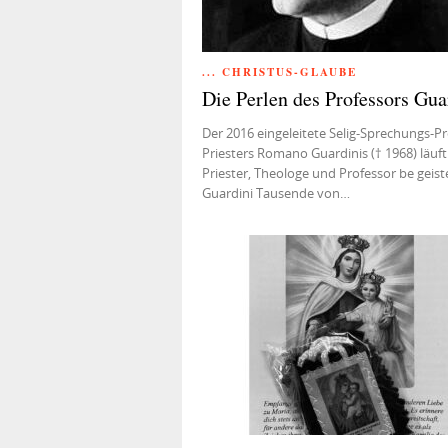
... CHRISTUS-GLAUBE
Die Perlen des Professors Gua
Der 2016 eingeleitete Selig‐Sprechungs‐P
Priesters Romano Guardinis († 1968) läuft.
Priester, Theologe und Professor be geist
Guardini Tausende von…