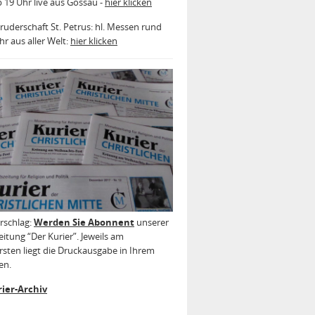
b 19 Uhr live aus Gossau -
hier klicken
ruderschaft St. Petrus: hl. Messen rund
r aus aller Welt:
hier klicken
rschlag:
Werden Sie Abonnent
unserer
itung “Der Kurier”. Jeweils am
sten liegt die Druckausgabe in Ihrem
en.
ier-Archiv