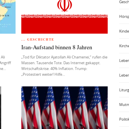
Gesch
Hörsp
Kinde
... GESCHICHTE
Iran-Aufstand binnen 8 Jahren
Kirch
Ali
„Tod für Diktator Ajatollah Ali Chamenei,“ rufen die
Leben
Angriff
Massen. Tausende Tote. Das Internet gekappt.
che…
Wirtschaftskrise. 40% Inflation. Trump:
„Protestiert weiter! Hilfe…
Leben
Liturg
Mutm
Politi