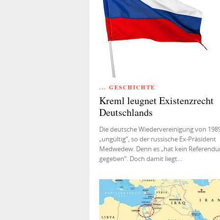
... GESCHICHTE
Kreml leugnet Existenzrecht
Deutschlands
Die deutsche Wiedervereinigung von 1989
„ungültig“, so der russische Ex-Präsident
Medwedew. Denn es „hat kein Referend
gegeben“. Doch damit liegt…