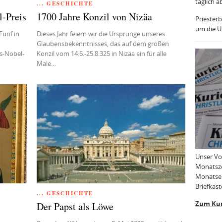
täglich a
... GESCHICHTE
l-Preis
1700 Jahre Konzil von Nizäa
Priesterb
um die Uh
Fünf in
Dieses Jahr feiern wir die Ursprünge unseres
Glaubensbekenntnisses, das auf dem großen
ns-Nobel-
Konzil vom 14.6.‐25.8.325 in Nizäa ein für alle
Male…
Unser Vo
Monatsze
Monatser
Briefkast
... GESCHICHTE
Zum Kur
Der Papst als Löwe