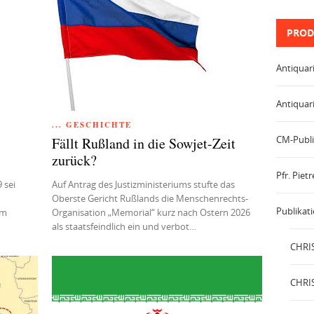
PROD
Antiquar
Antiquar
... GESCHICHTE
CM-Publi
Fällt Rußland in die Sowjet-Zeit
zurück?
Pfr. Pie
 sei
Auf Antrag des Justizministeriums stufte das
Oberste Gericht Rußlands die Menschenrechts‐
Publikat
um
Organisation „Memorial“ kurz nach Ostern 2026
als staatsfeindlich ein und verbot…
CHRIS
CHRIS