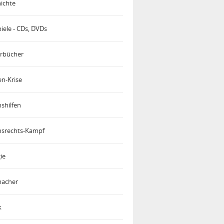
ichte
iele - CDs, DVDs
rbücher
en-Krise
shilfen
srechts-Kampf
ie
acher
k