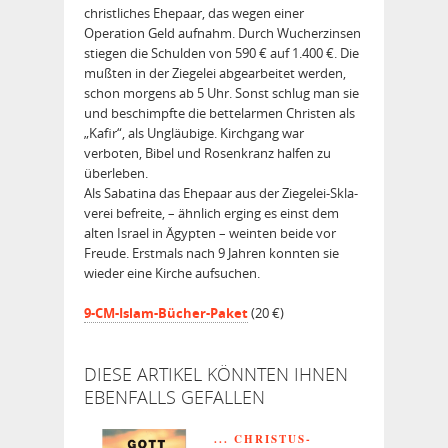
christliches Ehepaar, das wegen einer
Operation Geld aufnahm. Durch Wucherzinsen
stiegen die Schulden von 590 € auf 1.400 €. Die
mußten in der Ziegelei abgearbeitet werden,
schon morgens ab 5 Uhr. Sonst schlug man sie
und beschimpfte die bettelarmen Christen als
„Kafir“, als Ungläubige. Kirchgang war
verboten, Bibel und Rosenkranz halfen zu
überleben.
Als Sabatina das Ehepaar aus der Ziegelei-Skla­
verei befreite, – ähnlich erging es einst dem
alten Israel in Ägypten – weinten beide vor
Freu­de. Erstmals nach 9 Jahren konnten sie
wieder eine Kirche aufsuchen.
9-CM-Islam-Bücher-Paket
(20 €)
DIESE ARTIKEL KÖNNTEN IHNEN
EBENFALLS GEFALLEN
... CHRISTUS-