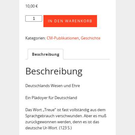
10,00
€
Die
IN DEN WARENKORB
Treue
-
Deutschlands
Kategorien:
CM-Publikationen
,
Geschichte
Wesen
Menge
Beschreibung
Beschreibung
Deutschlands Wesen und Ehre
Ein Plädoyer für Deutschland
Das Wort „Treue“ ist fast vollständig aus dem
Sprachgebrauch verschwunden. Aber es muß
zurückgewonnen werden, denn es ist das
deutsche Ur-Wort. (123 S.)