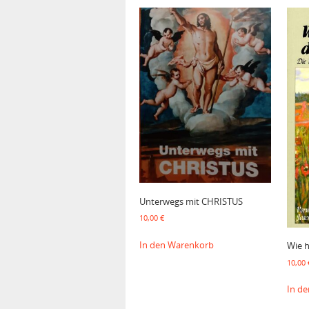
Unterwegs mit CHRISTUS
10,00
€
In den Warenkorb
Wie h
10,00
In d