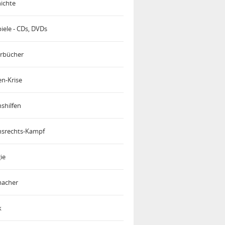
ichte
iele - CDs, DVDs
rbücher
en-Krise
shilfen
srechts-Kampf
ie
acher
k