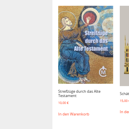
Streifzüge durch das Alte
Schä
Testament
15,00
10,00
€
In d
In den Warenkorb