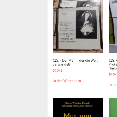
CDs – Der Mann, der die Welt
CDs P
verwandelt
Prot
Heilb
20,00
€
20,00
In den Warenkorb
In d