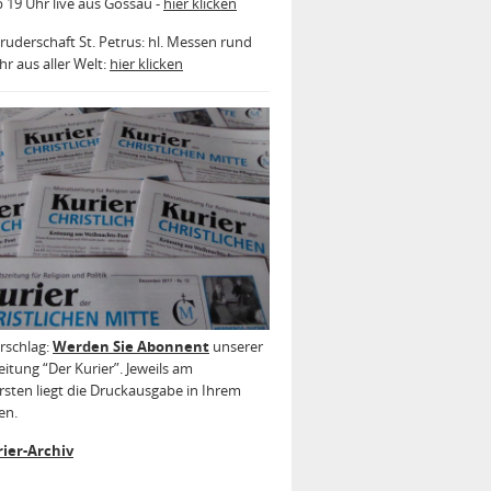
b 19 Uhr live aus Gossau -
hier klicken
ruderschaft St. Petrus: hl. Messen rund
r aus aller Welt:
hier klicken
rschlag:
Werden Sie Abonnent
unserer
itung “Der Kurier”. Jeweils am
sten liegt die Druckausgabe in Ihrem
en.
ier-Archiv