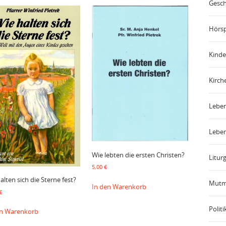
Gesch
Hörsp
Kinde
Kirch
Leben
Leben
Wie lebten die ersten Christen?
Liturg
5,00
€
alten sich die Sterne fest?
Mutm
In den Warenkorb
€
Politi
en Warenkorb