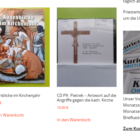
täglich a
Priesterb
um die Uh
blicke im Kirchenjahr
CD Pfr. Pietrek – Antwort auf die
Unser Vo
Angriffe gegen die kath. Kirche
€
Monatsze
10,00
€
Monatser
en Warenkorb
Briefkast
In den Warenkorb
Zum Kur