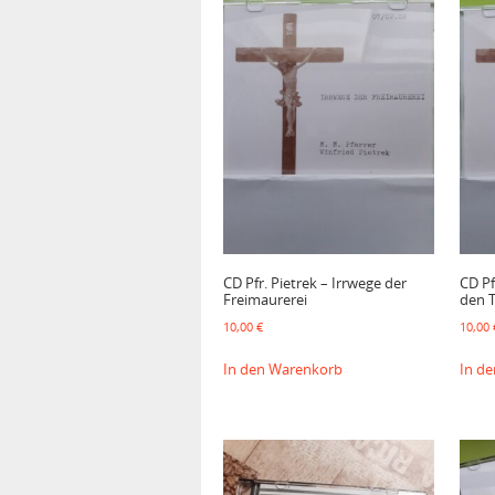
CD Pfr. Pietrek – Irrwege der
CD Pf
Freimaurerei
den T
10,00
€
10,00
In den Warenkorb
In d