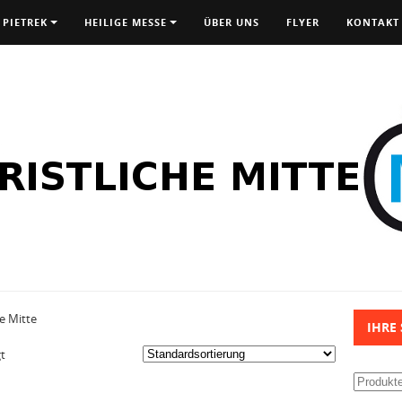
 PIETREK
HEILIGE MESSE
ÜBER UNS
FLYER
KONTAKT
e Mitte
IHRE
t
Suchen
nach: