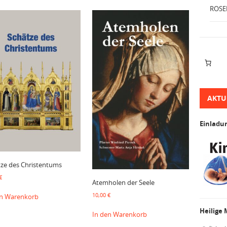
ROSE
AKTU
Einladu
tze des Christentums
€
Atemholen der Seele
10,00
€
en Warenkorb
Heilige
In den Warenkorb