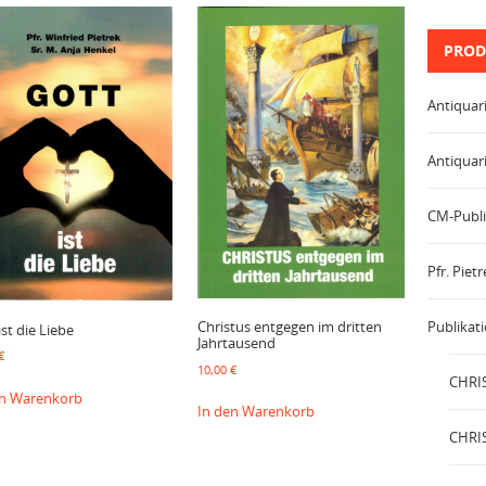
PROD
Antiquar
Antiquar
CM-Publi
Pfr. Pie
Publikat
Christus entgegen im dritten
ist die Liebe
Jahrtausend
€
10,00
€
CHRIS
en Warenkorb
In den Warenkorb
CHRIS