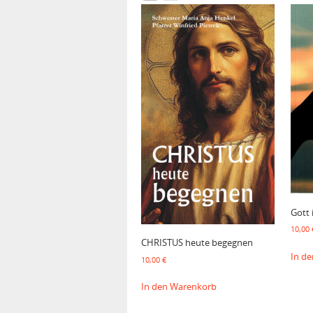
Gott 
10,00
CHRISTUS heute begegnen
In d
10,00
€
In den Warenkorb