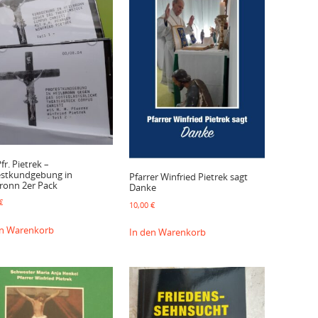
fr. Pietrek –
estkundgebung in
Pfarrer Winfried Pietrek sagt
ronn 2er Pack
Danke
€
10,00
€
en Warenkorb
In den Warenkorb