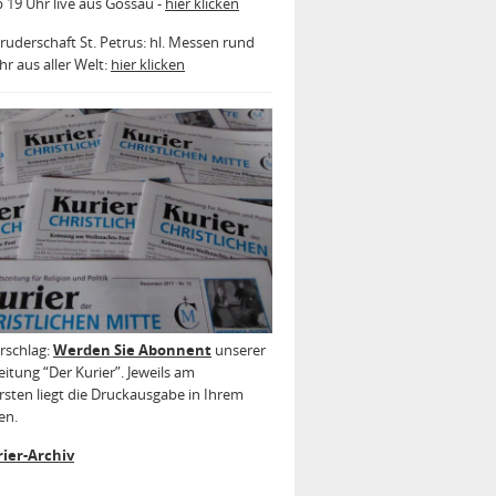
b 19 Uhr live aus Gossau -
hier klicken
ruderschaft St. Petrus: hl. Messen rund
r aus aller Welt:
hier klicken
rschlag:
Werden Sie Abonnent
unserer
itung “Der Kurier”. Jeweils am
sten liegt die Druckausgabe in Ihrem
en.
ier-Archiv