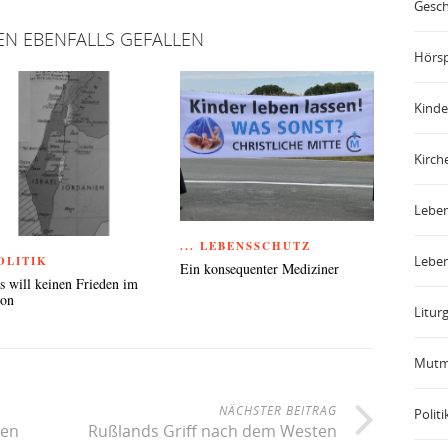
Gesch
EN EBENFALLS GEFALLEN
Hörsp
Kinde
Kirch
Leben
... LEBENSSCHUTZ
Leben
POLITIK
Ein konsequenter Mediziner
 will keinen Frieden im
non
Liturg
Mutm
NÄCHSTER BEITRAG
Politi
nen
Rußlands Griff nach dem Westen