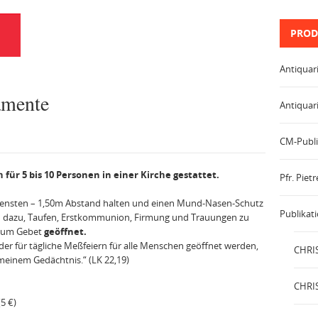
PROD
Antiquar
amente
Antiquar
CM-Publi
für 5 bis 10 Personen in einer Kirche gestattet.
Pfr. Pie
diensten – 1,50m Abstand halten und einen Mund-Nasen-Schutz
Publikat
sich dazu, Taufen, Erstkommunion, Firmung und Trauungen zu
 zum Gebet
geöffnet.
er für tägliche Meßfeiern für alle Menschen ge­öffnet werden,
CHRIS
u meinem Ge­dächtnis.“ (LK 22,19)
CHRIS
5 €)