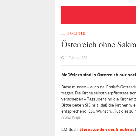
... POLITIK
Österreich ohne Sakr
1. Februar 2021
Meßfeiern sind in Österreich nur noch 
Diese müssen – auch bei Freiluft-Gottes
tragen. Die Kirche selbst verpflichtete 
verschieben – Tagsüber sind die Kirchen
Bitte beten SIE mit,
daß die Kirchen wied
entsprechend JE­SU Wunsch: „Tut dies z
Franz Weiß
CM-Buch:
Sternstunden des Glaubens
(