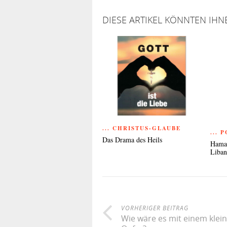
DIESE ARTIKEL KÖNNTEN IHN
... CHRISTUS-GLAUBE
... 
Das Drama des Heils
Hamas
Liba
VORHERIGER BEITRAG
Wie wäre es mit einem klei