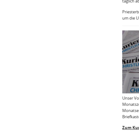
täglich a
Priesterb
um die Uh
Unser Vo
Monatsze
Monatser
Briefkast
Zum Kur