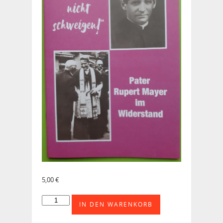
5,00
€
"Ich
IN DEN WARENKORB
werde
nicht