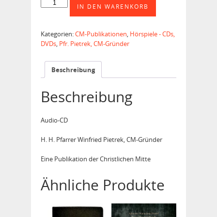
CD
IN DEN WARENKORB
Pfr.
Pietrek
-
Kategorien:
CM-Publikationen
,
Hörspiele - CDs,
Antwort
DVDs
,
Pfr. Pietrek, CM-Gründer
auf
die
Angriffe
Beschreibung
gegen
die
Beschreibung
kath.
Kirche
Menge
Audio-CD
H. H. Pfarrer Winfried Pietrek, CM-Gründer
Eine Publikation der Christlichen Mitte
Ähnliche Produkte