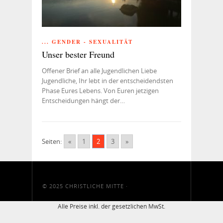
... GENDER - SEXUALITÄT
Unser bester Freund
Offener Brief an alle Jugendlichen Liebe
Jugendliche, Ihr lebt in der entscheidendsten
Phase Eures Lebens. Von Euren jetzigen
Entscheidungen hängt der…
Seiten:
«
1
2
3
»
© 2025
CHRISTLICHE MITTE
·
Alle Preise inkl. der gesetzlichen MwSt.