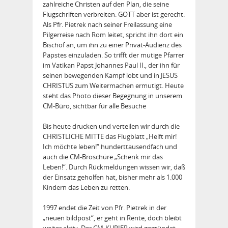
zahlreiche Christen auf den Plan, die seine
Flugschriften verbreiten. GOTT aber ist gerecht:
Als Pfr. Pietrek nach seiner Freilassung eine
Pilgerreise nach Rom leitet, spricht ihn dort ein
Bischof an, um ihn zu einer Privat-Audienz des
Papstes einzuladen. So trifft der mutige Pfarrer
im Vatikan Papst Johannes Paul II., der ihn für
seinen bewegenden Kampf lobt und in JESUS
CHRISTUS zum Weitermachen ermutigt. Heute
steht das Photo dieser Begegnung in unserem
CM-Büro, sichtbar für alle Besuche
Bis heute drucken und verteilen wir durch die
CHRISTLICHE MITTE das Flugblatt „Helft mir!
Ich möchte leben!“ hunderttausendfach und
auch die CM-Broschüre „Schenk mir das
Leben!“. Durch Rückmeldungen wissen wir, daß
der Einsatz geholfen hat, bisher mehr als 1.000
Kindern das Leben zu retten.
1997 endet die Zeit von Pfr. Pietrek in der
„neuen bildpost“, er geht in Rente, doch bleibt
weiter aktiv. Der CM-KURIER wird gegründet