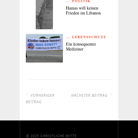
... POLITIK
Hamas will keinen
Frieden im Libanon
... LEBENSSCHUTZ
Ein konsequenter
Mediziner
VORHERIGER
NÄCHSTER BEITRAG
BEITRAG
© 2025
CHRISTLICHE MITTE
·