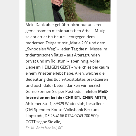
Mein Dank aber gebührt nicht nur unserer
gemeinsamen missionarischen Arbeit. Mutig
zelebriert er bis heute – entgegen dem
modernen Zeitgeist mit „Maria 2.0“ und dem
„Synodalen Weg“ – jeden Tag die hl. Messe im
tridentinischen Ritus – aus Altersgründen
privat und im Rollstuhl – aber innig, voller
Liebe im HEILIGEN GEIST – wie ich es bei kaum
einem Priester erlebt habe. Allen, welche die
Bedeutung des Buch-Apostolates praktizieren
und auch dafür beten, danken wir herzlich.
Gerne können Sie per Post oder Telefon
Meß-
Intentionen bei der CHRISTLICHEN MITTE
,
Ahlkener Str. 1, 59329 Wadersloh, bestellen:
(CM-Spenden-Konto: Volksbank Beckum-
Lippstadt, DE 25 4166 0124 0749 700 500).
GOTT segne Sie alle,
Sr. M. Anja Henkel, RC