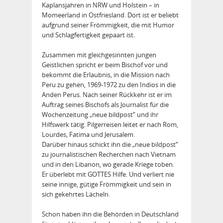
Kaplansjahren in NRW und Holstein – in
Momeerland in Ostfriesland. Dort ist er beliebt
aufgrund seiner Frömmigkeit, die mit Humor
und Schlagfertigkeit gepaart ist.
Zusammen mit gleichgesinnten jungen
Geistlichen spricht er beim Bischof vor und
bekommt die Erlaubnis, in die Mission nach
Peru zu gehen, 1969-1972 zu den Indios in die
Anden Perus. Nach seiner Rückkehr ist er im
Auftrag seines Bischofs als Journalist für die
Wochenzeitung „neue bildpost“ und ihr
Hilfswerk tätig. Pilgerreisen leitet er nach Rom,
Lourdes, Fatima und Jerusalem.
Darüber hinaus schickt ihn die „neue bildpost“
zu journalistischen Recherchen nach Vietnam
und in den Libanon, wo gerade Kriege toben.
Er überlebt mit GOTTES Hilfe. Und verliert nie
seine innige, gütige Frömmigkeit und sein in
sich gekehrtes Lächeln.
Schon haben ihn die Behörden in Deutschland