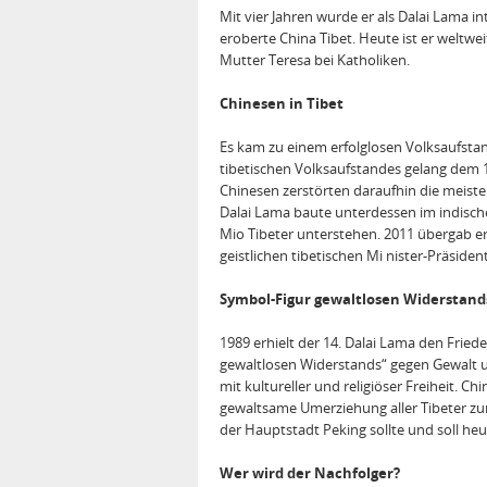
Mit vier Jahren wurde er als Dalai Lama i
eroberte China Tibet. Heute ist er weltwe
Mutter Teresa bei Katholiken.
Chinesen in Tibet
Es kam zu einem erfolglosen Volksaufsta
tibetischen Volksaufstandes gelang dem 1
Chinesen zerstörten daraufhin die meiste
Dalai Lama baute unterdessen im indische
Mio Tibeter unterstehen. 2011 übergab er
geistlichen tibetischen Mi nister‐Präsiden
Symbol‐Figur gewaltlosen Widerstand
1989 erhielt der 14. Dalai Lama den Friede
gewaltlosen Widerstands“ gegen Gewalt un
mit kultureller und religiöser Freiheit. Ch
gewaltsame Umerziehung aller Tibeter zu
der Hauptstadt Peking sollte und soll heu
Wer wird der Nachfolger?