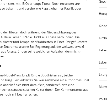
Gesch
nthronisiert, mit 15 Oberhaupt Tibets. Noch im selben Jahr
it so bekannt und verehrt wie Papst Johannes Paul II. oder
Hörsp
Kinde
nd der Tibeter, doch während der Niederschlagung des
4. Dalia Lama 1959 die Flucht aus Lhasa nach Indien. Die
Kirch
n Klöster und Tempel der Buddhisten in Tibet. Der geflüchtete
n Dharamsala seine Exil‐Regierung auf, der weltweit etwa 6
Leben
 aus Altersgründen seine weltlichen Aufgaben dem nicht‐
ten.
Leben
s
Liturg
ns‐Nobel‐Preis. Er gilt für die Buddhisten als „Zeichen
d Krieg. Sein erklärtes Ziel war zeitlebens ein autonomes Tibet
ina aber ließ sich nicht darauf ein, sondern führte eine
Mutm
r chinesischatheistischen Kultur durch. Der Kommunismus aus
te noch in Tibet herrschen.
Politi