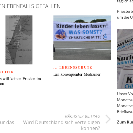
täglich a
EN EBENFALLS GEFALLEN
Priesterb
um die Uh
... LEBENSSCHUTZ
POLITIK
Ein konsequenter Mediziner
 will keinen Frieden im
non
Unser Vo
Monatsze
Monatser
Briefkast
NÄCHSTER BEITRAG
ür das
Wird Deutschland sich verteidigen
Zum Kur
können?