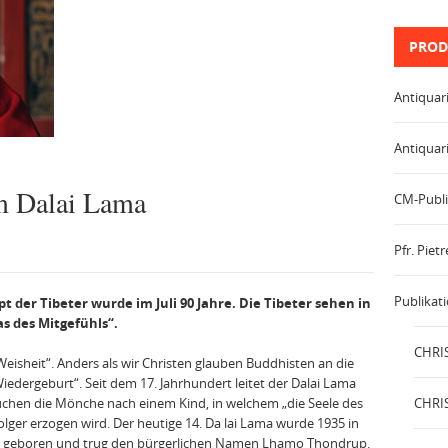
PROD
Antiquar
Antiquar
m Dalai Lama
CM-Publi
Pfr. Pie
Publikat
t der Tibeter wurde im Juli 90 Jahre. Die Tibeter sehen in
s des Mitgefühls“.
CHRIS
eisheit“. Anders als wir Christen glauben Buddhisten an die
edergeburt“. Seit dem 17. Jahrhundert leitet der Dalai Lama
 suchen die Mönche nach einem Kind, in welchem „die Seele des
CHRIS
lger erzogen wird. Der heutige 14. Da lai Lama wurde 1935 in
ts geboren und trug den bürgerlichen Namen Lhamo Thondrup.