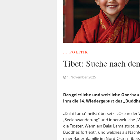
... POLITIK
Tibet: Suche nach de
1. November 2025
Das geistliche und weltliche Oberhaup
ihm die 14. Wiedergeburt des „Buddha
„Dalai Lama“ heißt übersetzt „Ozean der W
„Seelenwanderung“ und innerweltliche „Wi
die Tibeter. Wenn ein Dalai Lama stirbt,
Buddhas fortlebt“, und welches als Nachfo
einer Bauernfamilie im Nord‐Osten Tibe