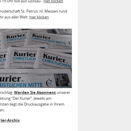
b 19 Uhr live aus Gossau -
hier klicken
ruderschaft St. Petrus: hl. Messen rund
r aus aller Welt:
hier klicken
rschlag:
Werden Sie Abonnent
unserer
itung “Der Kurier”. Jeweils am
sten liegt die Druckausgabe in Ihrem
en.
ier-Archiv