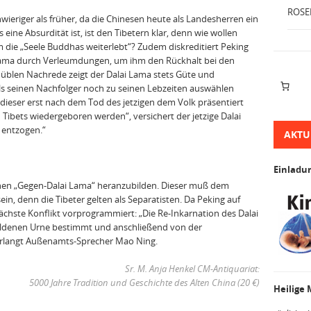
ROSE
wieriger als früher, da die Chinesen heute als Landesherren ein
ine Absurdität ist, ist den Tibetern klar, denn wie wollen
 die „Seele Buddhas weiterlebt“? Zudem diskreditiert Peking
 Lama durch Verleumdungen, um ihm den Rückhalt bei den
 üblen Nachrede zeigt der Dalai Lama stets Güte und
 als seinen Nachfolger noch zu seinen Lebzeiten auswählen
e dieser erst nach dem Tod des jetzigen dem Volk präsentiert
Tibets wiedergeboren werden“, versichert der jetzige Dalai
 entzogen.“
AKTU
Einladu
genen „Gegen‐Dalai Lama“ heranzubilden. Dieser muß dem
n, denn die Tibeter gelten als Separatisten. Da Peking auf
ächste Konflikt vorprogrammiert: „Die Re‐Inkarnation des Dalai
ldenen Urne bestimmt und anschließend von der
erlangt Außenamts‐Sprecher Mao Ning.
Sr. M. Anja Henkel CM‐Antiquariat:
5000 Jahre Tradition und Geschichte des Alten China (20 €)
Heilige