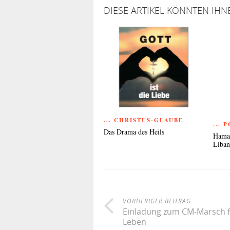
DIESE ARTIKEL KÖNNTEN IHN
... CHRISTUS-GLAUBE
... 
Das Drama des Heils
Hamas
Liba
VORHERIGER BEITRAG
Einladung zum CM-Marsch f
Leben