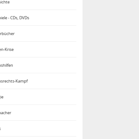
ichte
iele - CDs, DVDs
rbücher
en-Krise
shilfen
srechts-Kampf
ie
acher
k