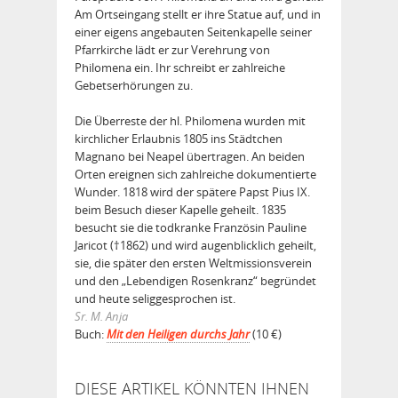
Am Ortseingang stellt er ihre Statue auf, und in
einer eigens angebauten Seitenkapelle seiner
Pfarrkirche lädt er zur Verehrung von
Philomena ein. Ihr schreibt er zahlreiche
Gebetserhörungen zu.
Die Überreste der hl. Philomena wurden mit
kirchlicher Erlaubnis 1805 ins Städtchen
Magnano bei Neapel übertragen. An beiden
Orten ereignen sich zahlreiche dokumentierte
Wunder. 1818 wird der spätere Papst Pius IX.
beim Besuch dieser Kapelle geheilt. 1835
besucht sie die todkranke Französin Pauline
Jaricot (†1862) und wird augenblicklich geheilt,
sie, die später den ersten Weltmissionsverein
und den „Lebendigen Rosenkranz“ be­gründet
und heute seliggesprochen ist.
Sr. M. Anja
Buch:
Mit den Heiligen durchs Jahr
(10 €)
DIESE ARTIKEL KÖNNTEN IHNEN