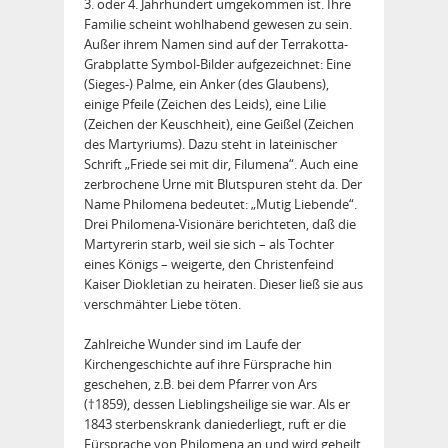
3. oder 4. Jahrhundert umgekommen ist. Ihre
Familie scheint wohlhabend gewesen zu sein.
Außer ihrem Namen sind auf der Terrakotta-
Grabplatte Symbol-Bilder aufgezeichnet: Eine
(Sieges-) Palme, ein Anker (des Glaubens),
einige Pfeile (Zeichen des Leids), eine Lilie
(Zeichen der Keuschheit), eine Geißel (Zeichen
des Martyriums). Dazu steht in lateinischer
Schrift „Friede sei mit dir, Filumena“. Auch eine
zerbrochene Urne mit Blutspuren steht da. Der
Name Philomena bedeutet: „Mutig Liebende“.
Drei Philomena-Visionäre berichteten, daß die
Martyrerin starb, weil sie sich – als Tochter
eines Königs – weigerte, den Christenfeind
Kaiser Diokletian zu heiraten. Dieser ließ sie aus
verschmähter Liebe töten.
Zahlreiche Wunder sind im Laufe der
Kirchengeschichte auf ihre Fürsprache hin
geschehen, z.B. bei dem Pfarrer von Ars
(†1859), dessen Lieblingsheilige sie war. Als er
1843 sterbenskrank daniederliegt, ruft er die
Fürsprache von Philomena an und wird geheilt.