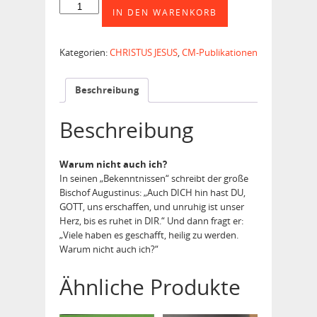
Mit
IN DEN WARENKORB
den
Heiligen
durch
Kategorien:
CHRISTUS JESUS
,
CM-Publikationen
das
Jahr
Menge
Beschreibung
Beschreibung
Warum nicht auch ich?
In seinen „Bekenntnissen“ schreibt der große
Bischof Augustinus: „Auch DICH hin hast DU,
GOTT, uns erschaffen, und unruhig ist unser
Herz, bis es ruhet in DIR.“ Und dann fragt er:
„Viele haben es geschafft, heilig zu werden.
Warum nicht auch ich?“
Ähnliche Produkte