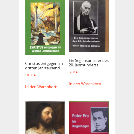
Ein Segenspriester des
Christus entgegen im
20. Jahrhunderts
dritten Jahrtausend
5,00
€
10,00
€
In den Warenkorb
In den Warenkorb