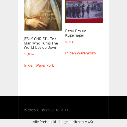
Pater Pro im
Kugelhagel
JESUS CHRIST – The
5,00
€
Man Who Turns The
World Upside Down
In den Warenkorb
10,00
€
In den Warenkorb
© 2025
CHRISTLICHE MITTE
·
Alle Preise inkl. der gesetzlichen MwSt.