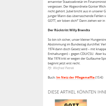
ernannter Staatssekretär im Finanzminis
vergessen. Der Abgeordnete Günter Wichert
nicht gehört. Jubel bricht aus in unserer
junger Mann das überraschende Fehlen vo
GOTT, wir loben dich!“ Dann ziehen wir in
Der Rücktritt Willy Brandts
So bin ich sicher, unser kleiner Hungerstr
Abstimmung im Bundestag durchfiel. Verh
1974 dann doch Gesetz wird – mit knapp
Enthaltungen) – gegen CDU/CSU. Aber kur
Mai 1974 tritt er wegen der Guillaume-Sp
beginnt jetzt erst recht.
Pfr. Winfried Pietrek
Buch:
Im Netz der Pflegemaffia
(15 €)
DIESE ARTIKEL KÖNNTEN IHN