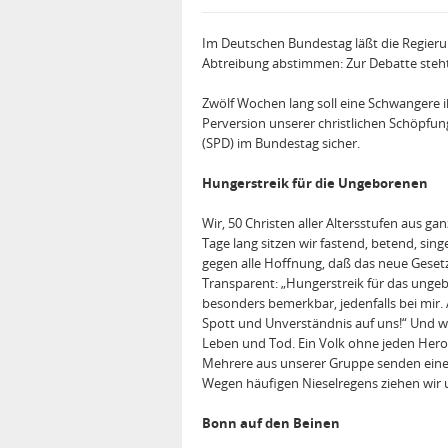
Im Deutschen Bundestag läßt die Regieru
Abtreibung abstimmen: Zur Debatte steht 
Zwölf Wochen lang soll eine Schwangere i
Perversion unserer christlichen Schöpfu
(SPD) im Bundestag sicher.
Hungerstreik für die Ungeborenen
Wir, 50 Christen aller Altersstufen aus 
Tage lang sitzen wir fastend, betend, sin
gegen alle Hoffnung, daß das neue Gese
Transparent: „Hungerstreik für das unge
besonders bemerkbar, jedenfalls bei mir.
Spott und Unverständnis auf uns!“ Und we
Leben und Tod. Ein Volk ohne jeden Heroi
Mehrere aus unserer Gruppe senden eine p
Wegen häufigen Nieselregens ziehen wir 
Bonn auf den Beinen