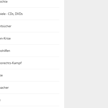
ichte
iele - CDs, DVDs
rbücher
en-Krise
shilfen
srechts-Kampf
ie
acher
k