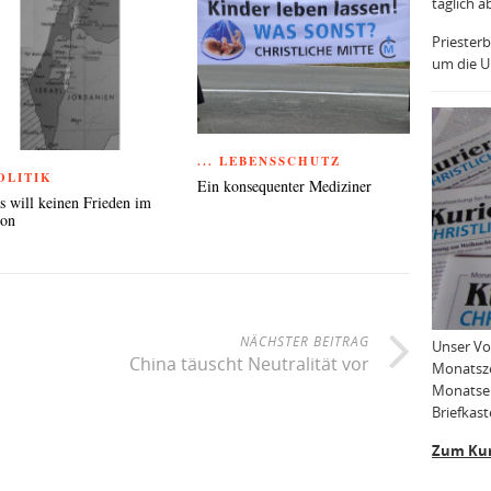
täglich a
Priesterb
um die Uh
... LEBENSSCHUTZ
POLITIK
Ein konsequenter Mediziner
 will keinen Frieden im
non
NÄCHSTER BEITRAG
Unser Vo
China täuscht Neutralität vor
Monatsze
Monatser
Briefkast
Zum Kur