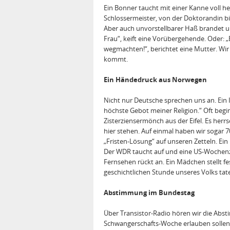
Ein Bonner taucht mit einer Kanne voll 
Schlossermeister, von der Doktorandin bis
Aber auch unvorstellbarer Haß brandet un
Frau“, keift eine Vorübergehende. Oder: „E
wegmachten!“, berichtet eine Mutter. Wir
kommt.
Ein Händedruck aus Norwegen
Nicht nur Deutsche sprechen uns an. Ein I
höchste Gebot meiner Religion.“ Oft begin
Zisterziensermönch aus der Eifel. Es herrs
hier stehen. Auf einmal haben wir sogar 
„Fristen-Lösung“ auf unseren Zetteln. E
Der WDR taucht auf und eine US-Wochenze
Fernsehen rückt an. Ein Mädchen stellt fest
geschichtlichen Stunde unseres Volks tat
Abstimmung im Bundestag
Über Transistor-Radio hören wir die Abst
Schwangerschafts-Woche erlauben sollen