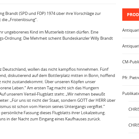
ng Brandt (SPD und FDP) 1974 über ihre Vorschläge zur
PROD
die „Fristenlösung“.
Antiquar
hr ungeborenes Kind im Mutterleib töten dürfen. Eine
ngs-Ordnung. Die Mehrheit scheint Bundeskanzler Willy Brandt
Antiquar
CM-Publi
ganz Deutschland, wollen das nicht kampflos hinnehmen. Fünf
gend, diskutierend auf dem Bottlerplatz mitten in Bonn, hoffend
Pfr. Pie
tz nicht zustandekommt. Über unseren Köpfen unser
borene Leben.“ Am ersten Tag macht sich das Hungern
Publikat
 Auf unserem Verteil-Flugblatt steht: „Wir nehmen bewußt
iter: „Für uns ist nicht der Staat, sondern GOTT der HERR über
smus ist schon vom Heroin seines Untergangs vergiftet.“
CHRIS
ersönliche Fassung dieses Flugblatts ihrer Lokalzeitung.
uns in der Nacht zum Eingang eines Kaufhauses zurück.
CHRIS