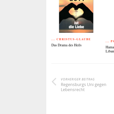
... CHRISTUS-GLAUBE
... 
Das Drama des Heils
Hamas
Liba
VORHERIGER BEITRAG
Regensburgs Uni gegen
Lebensrecht