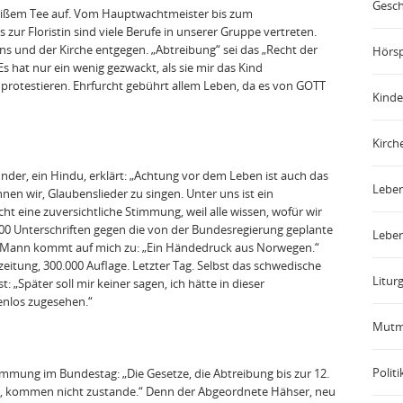
Gesch
heißem Tee auf. Vom Hauptwachtmeister bis zum
 zur Floristin sind viele Berufe in unserer Gruppe vertreten.
s und der Kirche entgegen. „Abtreibung“ sei das „Recht der
Hörsp
s hat nur ein wenig gezwackt, als sie mir das Kind
 protestieren. Ehrfurcht gebührt allem Leben, da es von GOTT
Kinde
Kirch
nder, ein Hindu, erklärt: „Achtung vor dem Leben ist auch das
Leben
nen wir, Glaubenslieder zu singen. Unter uns ist ein
cht eine zuversichtliche Stimmung, weil alle wissen, wofür wir
700 Unterschriften gegen die von der Bundesregierung geplante
Leben
in Mann kommt auf mich zu: „Ein Händedruck aus Norwegen.“
itung, 300.000 Auflage. Letzter Tag. Selbst das schwedische
Liturg
: „Später soll mir keiner sagen, ich hätte in dieser
enlos zugesehen.“
Mutm
Politi
immung im Bundestag: „Die Gesetze, die Abtreibung bis zur 12.
, kommen nicht zustande.“ Denn der Abgeordnete Hähser, neu