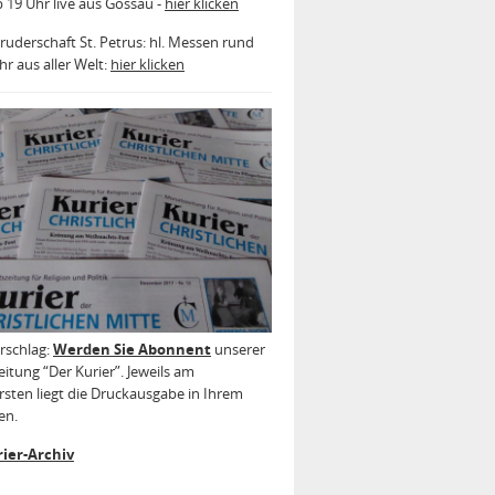
b 19 Uhr live aus Gossau -
hier klicken
ruderschaft St. Petrus: hl. Messen rund
r aus aller Welt:
hier klicken
rschlag:
Werden Sie Abonnent
unserer
itung “Der Kurier”. Jeweils am
sten liegt die Druckausgabe in Ihrem
en.
ier-Archiv