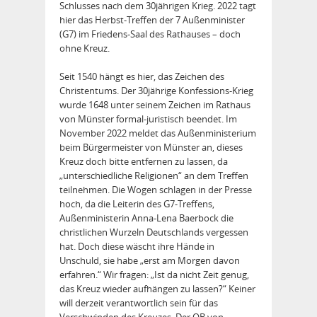
Schlusses nach dem 30jährigen Krieg. 2022 tagt
hier das Herbst-Treffen der 7 Außenmi­nister
(G7) im Friedens-Saal des Rathauses – doch
ohne Kreuz.
Seit 1540 hängt es hier, das Zeichen des
Christentums. Der 30jährige Konfessions-Krieg
wur­de 1648 unter seinem Zeichen im Rathaus
von Münster formal-ju­ris­tisch beendet. Im
November 2022 meldet das Außenministerium
beim Bürgermeister von Münster an, dieses
Kreuz doch bitte entfernen zu lassen, da
„unterschiedliche Religionen“ an dem Treffen
teilnehmen. Die Wogen schlagen in der Presse
hoch, da die Leiterin des G7-Treffens,
Außenministerin Anna-Lena Baerbock die
christlichen Wurzeln Deutschlands vergessen
hat. Doch diese wäscht ihre Hände in
Unschuld, sie habe „erst am Morgen davon
erfahren.“ Wir fragen: „Ist da nicht Zeit genug,
das Kreuz wieder aufhängen zu lassen?“ Keiner
will derzeit verantwortlich sein für das
Verschwinden des Kreuzes. Der OB von