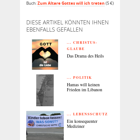
Buch:
Zum Altare Gottes will ich treten
(5 €)
DIESE ARTIKEL KÖNNTEN IHNEN
EBENFALLS GEFALLEN
... CHRISTUS-
GLAUBE
Das Drama des Heils
... POLITIK
Hamas will keinen
Frieden im Libanon
... LEBENSSCHUTZ
Ein konsequenter
Mediziner