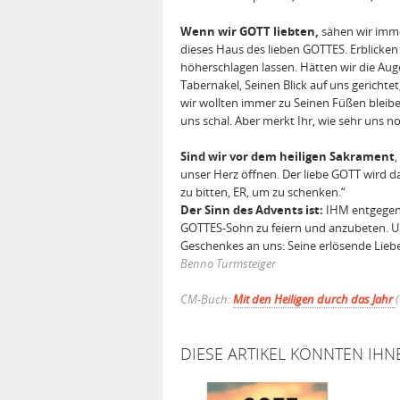
Wenn wir GOTT liebten,
sähen wir imme
dieses Haus des lieben GOTTES. Erblicken 
höherschlagen lassen. Hätten wir die A
Tabernakel, Seinen Blick auf uns gericht
wir wollten immer zu Seinen Füßen bleibe
uns schal. Aber merkt Ihr, wie sehr uns n
Sind wir vor dem heiligen Sakrament
unser Herz öffnen. Der liebe GOTT wird d
zu bitten, ER, um zu schenken.“
Der Sinn des Advents ist:
IHM entgegenz
GOTTES-Sohn zu feiern und anzubeten. Un
Geschenkes an uns: Seine erlösende L
Benno Turmsteiger
CM-Buch:
Mit den Heiligen durch das Jahr
(
DIESE ARTIKEL KÖNNTEN IHN