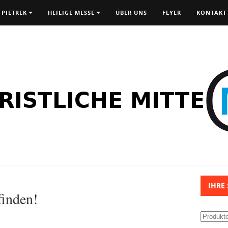
 PIETREK
HEILIGE MESSE
ÜBER UNS
FLYER
KONTAKT
IHRE
finden!
Suchen
nach: