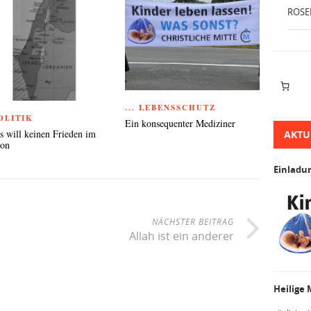
ROSE
... LEBENSSCHUTZ
POLITIK
Ein konsequenter Mediziner
 will keinen Frieden im
AKTU
non
Einladu
NÄCHSTER BEITRAG
Allah ist ein anderer
Heilige