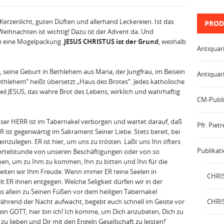
erzenlicht, guten Düften und allerhand Leckereien. Ist das
PROD
Weihnachten ist wichtig! Dazu ist der Advent da. Und
e eine Mogelpackung.
JESUS CHRISTUS ist der Grund
, weshalb
Antiquar
, seine Geburt in Bethlehem aus Maria, der Jungfrau, im Beisein
Antiquar
Bethlehem“ heißt übersetzt „Haus des Brotes“. Jedes katholische
il JESUS, das wahre Brot des Lebens, wirklich und wahrhaftig
CM-Publi
nser HERR ist im Tabernakel verborgen und wartet darauf, daß
Pfr. Pie
ist gegenwärtig im Sakrament Seiner Liebe. Stets bereit, bei
nzulegen. ER ist hier, um uns zu trösten. Laßt uns Ihn öfters
Publikat
Viertelstunde von unseren Beschäftigungen oder von so
en, um zu Ihm zu kommen, Ihn zu bitten und Ihn für die
iten wir Ihm Freude. Wenn immer ER reine Seelen in
CHRIS
t ER ihnen entgegen. Welche Seligkeit dürfen wir in der
 allein zu Seinen Füßen vor dem heiligen Tabernakel
während der Nacht aufwacht, begebt euch schnell im Geiste vor
CHRIS
n GOTT, hier bin ich! Ich komme, um Dich anzubeten, Dich zu
zu lieben und Dir mit den Engeln Gesellschaft zu leisten!‘