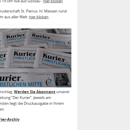
b 19 Uhr live aus Gossau -
hier klicken
ruderschaft St. Petrus: hl. Messen rund
r aus aller Welt:
hier klicken
rschlag:
Werden Sie Abonnent
unserer
itung “Der Kurier”. Jeweils am
sten liegt die Druckausgabe in Ihrem
en.
ier-Archiv