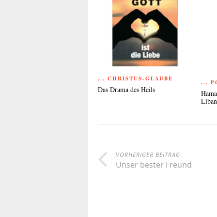
... CHRISTUS-GLAUBE
... 
Das Drama des Heils
Hamas
Liba
VORHERIGER BEITRAG
Unser bester Freund