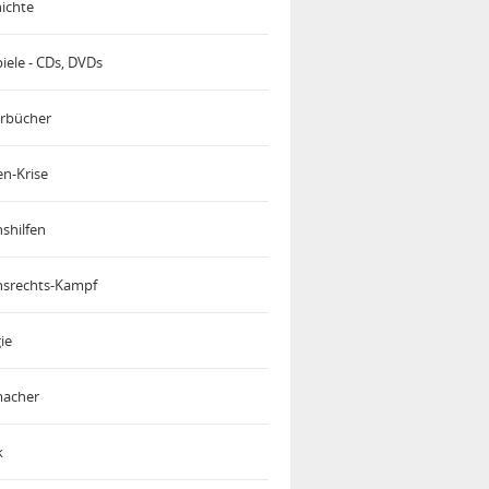
ichte
iele - CDs, DVDs
rbücher
en-Krise
shilfen
srechts-Kampf
ie
acher
k