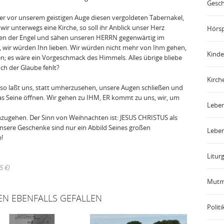
Gesch
r vor unserem geistigen Auge diesen vergoldeten Tabernakel,
wir unterwegs eine Kirche, so soll ihr Anblick unser Herz
Hörsp
ugen der Engel und sähen unseren HERRN gegenwärtig im
et, wir würden Ihn lieben. Wir würden nicht mehr von Ihm gehen,
Kinde
n; es wäre ein Vorgeschmack des Himmels. Alles übrige bliebe
och der Glaube fehlt?
Kirch
, so laßt uns, statt umherzusehen, unsere Augen schließen und
as Seine öffnen. Wir gehen zu IHM, ER kommt zu uns, wir, um
Leben
ugehen. Der Sinn von Weihnachten ist: JESUS CHRISTUS als
sere Geschenke sind nur ein Abbild Seines großen
Leben
iebe!
Liturg
5 €)
Mutm
EN EBENFALLS GEFALLEN
Politi