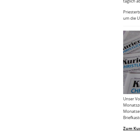
täglich a
Priesterb
um die Uh
Unser Vo
Monatsze
Monatser
Briefkast
Zum Kur