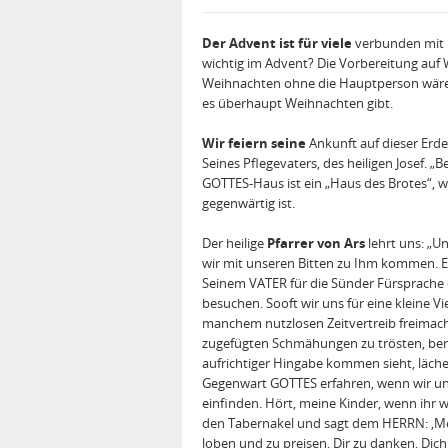
Der Advent ist für viele
verbunden mit K
wichtig im Advent? Die Vorbereitung auf 
Weihnachten ohne die Hauptperson wär
es überhaupt Weihnachten gibt.
Wir feiern seine
Ankunft auf dieser Erde
Seines Pflegevaters, des heiligen Josef. „
GOTTES-Haus ist ein „Haus des Brotes“, we
gegenwärtig ist.
Der heilige
Pfarrer von Ars
lehrt uns: „U
wir mit unseren Bitten zu Ihm kommen. ER 
Seinem VATER für die Sünder Fürsprache ei
besuchen. Sooft wir uns für eine kleine 
manchem nutzlosen Zeitvertreib freimach
zugefügten Schmähungen zu trösten, bere
aufrichtiger Hingabe kommen sieht, lächel
Gegenwart GOTTES erfahren, wenn wir uns
einfinden. Hört, meine Kinder, wenn ihr 
den Tabernakel und sagt dem HERRN: ‚Mei
loben und zu preisen, Dir zu danken, Dich 