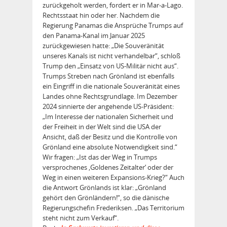
zurückgeholt werden, fordert er in Mar-a-Lago.
Rechtsstaat hin oder her. Nachdem die
Regierung Panamas die Ansprüche Trumps auf
den Pana­ma-Kanal im Januar 2025
zurückgewiesen hatte: „Die Souveränität
unseres Kanals ist nicht verhandelbar“, schloß
Trump den „Einsatz von US-Militär nicht aus“.
Trumps Streben nach Grönland ist ebenfalls
ein Eingriff in die nationale Souveränität eines
Landes ohne Rechtsgrundlage. Im De­zember
2024 sinnierte der angehende US-Präsident:
„Im In­teresse der nationalen Sicherheit und
der Freiheit in der Welt sind die USA der
Ansicht, daß der Besitz und die Kontrolle von
Grönland eine absolute Notwendigkeit sind.“
Wir fragen: „Ist das der Weg in Trumps
versprochenes ‚Goldenes Zeitalter‘ oder der
Weg in einen weiteren Expansions-Krieg?“ Auch
die Antwort Grönlands ist klar: „Grönland
gehört den Grönländern!“, so die dänische
Regierungschefin Frederiksen. „Das Territorium
steht nicht zum Verkauf“.