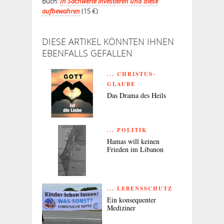
Buch:
In Sachwerte investieren und diese
aufbewahren
(15 €)
DIESE ARTIKEL KÖNNTEN IHNEN
EBENFALLS GEFALLEN
... CHRISTUS-
GLAUBE
Das Drama des Heils
... POLITIK
Hamas will keinen
Frieden im Libanon
... LEBENSSCHUTZ
Ein konsequenter
Mediziner