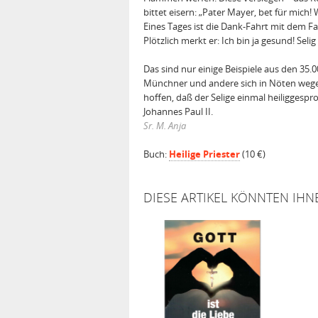
bittet eisern: „Pater Mayer, bet für mich
Eines Tages ist die Dank-Fahrt mit dem
Plötzlich merkt er: Ich bin ja gesund! S
Das sind nur einige Beispiele aus den 35
Münchner und andere sich in Nöten wegen
hoffen, daß der Selige einmal heiliggespr
Johannes Paul II.
Sr. M. Anja
Buch:
Heilige Prieste
r
(10 €)
DIESE ARTIKEL KÖNNTEN IHN