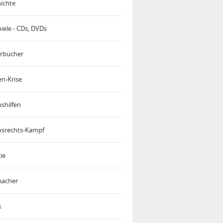
ichte
iele - CDs, DVDs
rbücher
en-Krise
shilfen
srechts-Kampf
ie
acher
k