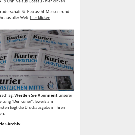
b 19 Uhr live aus Gossau -
hier klicken
ruderschaft St. Petrus: hl. Messen rund
r aus aller Welt:
hier klicken
rschlag:
Werden Sie Abonnent
unserer
itung “Der Kurier”. Jeweils am
sten liegt die Druckausgabe in Ihrem
en.
ier-Archiv