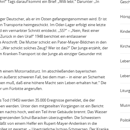
n!“ Tags darauf kommt ein Brief: „Willi lebt.“ Darunter: „In
Gesch
Hörsp
junger Deutscher, als er im Osten gefangengenommen wird. Er ist
 Transporte heimgeschickt. Im Oder-Lager erfolgt eine letzte
ein vernarbter Schnitt entdeckt. „SS?“ – „Nein, Rest einer
Kinde
urück in den Ural!“ 1948 be­richtet ein entlassener
 Anschrift. Die Mutter schickt ein Pater-Mayer-Bildchen in den
Kirch
Wer schickt solches Zeug? Wer ist das?“ Der Junge erzählt, der
 Kranken-Transport ist der Junge als einziger Gesunder mit
Leben
h einem Motorradsturz. Im abschließenden bayerischen
Leben
n äußerst schweren Fall, bei dem man – in einer an Sicherheit
en muß, daß eine höhere Macht sein Leben erhalten hat.“ Die
r um Fürbitte angerufen.
Liturg
s Tod (1945) werden 35.000 Ereignisse gemeldet, die der
Mutm
ben werden. Unter den mitgeteilten Vorgängen ist ein Be­richt
en nachts hoch, weil ein Teil ihrer Gebäude brennt. Das Wasser
angrenzenden Schul-Baracken überzugreifen. Die Schwestern
Politi
 läßt von einem Helfer ein Rupert-Mayer-Andenken in die
leg ist gerettet. – Unerträgliche Ischias-Schmerzen. Der Kranke