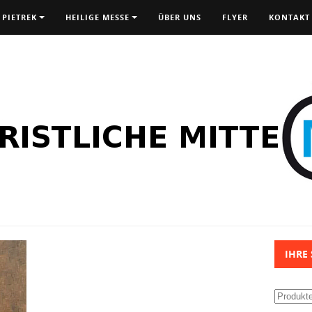
 PIETREK
HEILIGE MESSE
ÜBER UNS
FLYER
KONTAKT
IHRE
Suchen
nach: