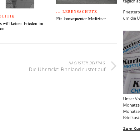
täglich a
Priesterb
... LEBENSSCHUTZ
POLITIK
um die Uh
Ein konsequenter Mediziner
 will keinen Frieden im
non
NÄCHSTER BEITRAG
Die Uhr tickt: Finnland rüstet auf
Unser Vo
Monatsze
Monatser
Briefkast
Zum Kur