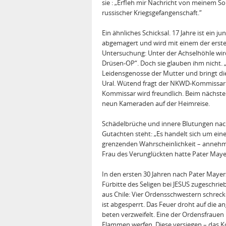
sie : „Erfleh mir Nachricht von meinem Soh
russischer Kriegsgefangenschaft.“
Ein ähnliches Schicksal. 17 Jahre ist ein 
abgemagert und wird mit einem der ersten
Untersuchung: Unter der Achselhöhle wird 
Drüsen-OP“. Doch sie glauben ihm nicht. „Z
Leidensgenosse der Mutter und bringt die
Ural. Wütend fragt der NKWD-Kommissar: „
Kommissar wird freundlich. Beim nächsten
neun Ka­meraden auf der Heimreise.
Schädelbrüche und innere Blutungen nac
Gutachten steht: „Es handelt sich um eine
grenzenden Wahrscheinlichkeit – annehm
Frau des Verunglückten hatte Pater Maye
In den ersten 30 Jahren nach Pater Mayer
Fürbitte des Seligen bei JESUS zugeschrie
aus Chile: Vier Ordensschwestern schreck
ist abgesperrt. Das Feuer droht auf die 
beten verzweifelt. Eine der Ordensfrauen
Flammen werfen. Diese versiegen – das Kol