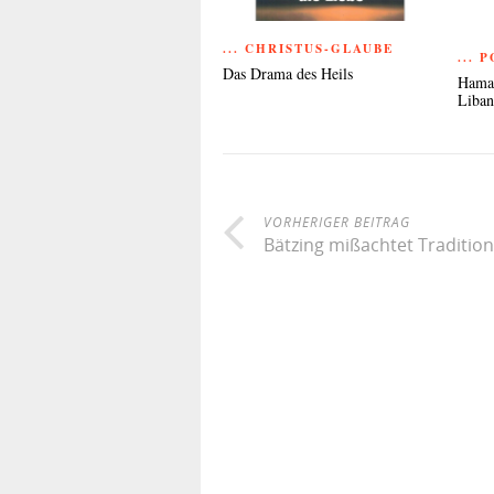
... CHRISTUS-GLAUBE
... 
Das Drama des Heils
Hamas
Liba
VORHERIGER BEITRAG
Bätzing mißachtet Tradition