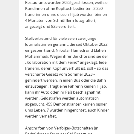
Restaurants wurden 2023 geschlossen, weil sie
Kundinnen ohne Kopftuch bedienten. 2.250
Iranerinnen ohne diesen Hijab wurden binnen
4 Monaten von Schnüfflern fotografiert,
angezeigt und 825 verurteilt.
Stellvertretend für viele seien zwei junge
Journalistinnen genannt, die seit Oktober 2022
eingesperrt sind: Niloofar Hamedi und Elaheh
Mohammadi. Wegen ihrer Berichte sind sie der
„Kollaboration mit dem Feind“ angeklagt. Jede
Iranerin, deren Kopf unverhüllt ist, soll – so das
verschärfte Gesetz vom Sommer 2023 –
gehindert werden, in einen Bus oder die Bahn
einzusteigen. Trägt eine Fahrerin keinen Hijab,
kann ihr Auto oder ihr Paß beschlagnahmt
werden. Geldstrafen werden automatisch
abgebucht. 459 Demonstranten kamen bisher
ums Leben, 7 wurden hingerichtet, auch Kinder
werden verhaftet.
Anschriften von Verfolger-Botschaften (in
Berlin) finden Sie in der CM-Broschüre