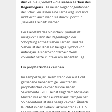
dunkelblau, violett
–
die sieben Farben des
Regenbogens.
Die neuen Regenbogenfahnen
der Schwulen lassen eine Farbe weg und sind
nicht echt, auch wenn sie durch Sport für
„sexuelle Freiheit“ werben.
Der Diebstahl des biblischen Symbols ist
mißglückt. Denn der Regenbogen der
Schöpfung enthält sieben Farben. Und die
Sieben ist der Bibel ein heiliges Symbol von
Anfang an. Als der Schöpfer Sein Werk
vollendet hatte, ruhte er am siebenten Tag.
Ein prophetisches Zeichen
Im Tempel zu Jerusalem stand der aus Gold
getriebene siebenarmige Leuchter als
prophetisches Zeichen für die sieben
Sakramente. GOTT selbst zeigt dem Mose das
Muster, wie er den Leuchter anzufertigen hat.
So bedeutend ist dies heilige Zeichen. Ähnlich
leuchtet in den sieben Sakramenten GOTTES
Segenskraft auf und stärkt uns.
Die Sieben ist