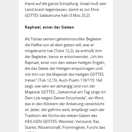
Hand auf die ganze Schöpfung. Israel muß sein
Land brach liegenlassen, damit es zur Ehre
GOTTES Sabbatruhe hält (3 Mos 25,2).
Raphael, einer der Sieben
Als Tobias seinem geheimnisvollen Begleiter
die Hälfte von all dem geben will, was er
mitgebracht hat (Tobit 12,2), da enthüllt ihm
der Begleiter, bevor er entschwindet: „Ich bin
Raphael, einer von den sieben heiligen Engeln,
die das Gebet der Heiligen emportragen und
mit ihm vor die Majestät des heiligen GOTTES
treten“ (Tob 12,15). Auch Psalm 118/119, 164
zeigt, wie sehr wir abhängig sind von der
Majestät GOTTES: „Siebenmal am Tag singe ich
Dein Lob wegen Deiner Entscheide“, ein Wort,
das in den Klöstern der Anbetung verwirklicht
ist. Jeder, der gefirmt wird, empfängt nach der
Tradition der Kirche die sieben Gaben des
HEILIGEN GEISTES: Weisheit, Verstand, Rat,
Stärke, Wissenschaft, Frömmigkeit, Furcht des