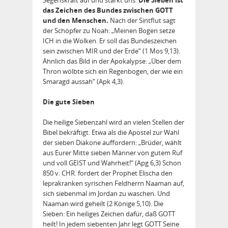
das Zeichen des Bundes zwischen GOTT
und den Menschen.
Nach der Sintflut sagt
der Schöpfer zu Noah: „Meinen Bogen setze
ICH in die Wolken. Er soll das Bundeszeichen
sein zwischen MIR und der Erde“ (1 Mos 9,13).
Ähnlich das Bild in der Apokalypse: „Über dem
Thron wölbte sich ein Regenbogen, der wie ein
Smaragd aussah“ (Apk 4,3).
Die gute Sieben
Die heilige Siebenzahl wird an vielen Stellen der
Bibel bekräftigt. Etwa als die Apostel zur Wahl
der sieben Diakone auffordern: „Brüder, wählt
aus Eurer Mitte sieben Männer von gutem Ruf
und voll GEIST und Wahrheit!“ (Apg 6,3) Schon
850 v. CHR. fordert der Prophet Elischa den
leprakranken syrischen Feldherrn Naaman auf,
sich siebenmal im Jordan zu waschen. Und
Naaman wird geheilt (2 Könige 5,10). Die
Sieben: Ein heiliges Zeichen dafür, daß GOTT
heilt! In jedem siebenten Jahr legt GOTT Seine