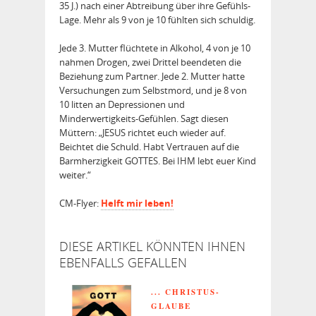
35 J.) nach einer Abtreibung über ihre Gefühls-
Lage. Mehr als 9 von je 10 fühlten sich schuldig.
Jede 3. Mutter flüchtete in Alkohol, 4 von je 10
nahmen Drogen, zwei Drittel beendeten die
Beziehung zum Partner. Jede 2. Mutter hatte
Versuchungen zum Selbstmord, und je 8 von
10 litten an Depressionen und
Minderwertigkeits-Gefühlen. Sagt diesen
Müttern: „JESUS richtet euch wieder auf.
Beichtet die Schuld. Habt Vertrauen auf die
Barmherzigkeit GOTTES. Bei IHM lebt euer Kind
weiter.“
CM-Flyer:
Helft mir leben!
DIESE ARTIKEL KÖNNTEN IHNEN
EBENFALLS GEFALLEN
... CHRISTUS-
GLAUBE