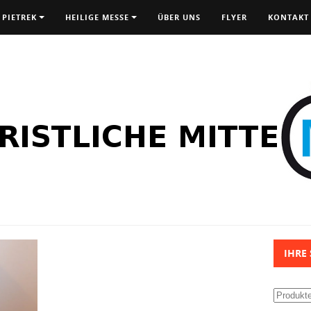
 PIETREK
HEILIGE MESSE
ÜBER UNS
FLYER
KONTAKT
IHRE
Suchen
nach: