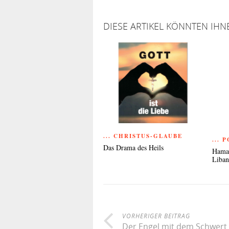
DIESE ARTIKEL KÖNNTEN IHN
... CHRISTUS-GLAUBE
... 
Das Drama des Heils
Hamas
Liba
VORHERIGER BEITRAG
Der Engel mit dem Schwert