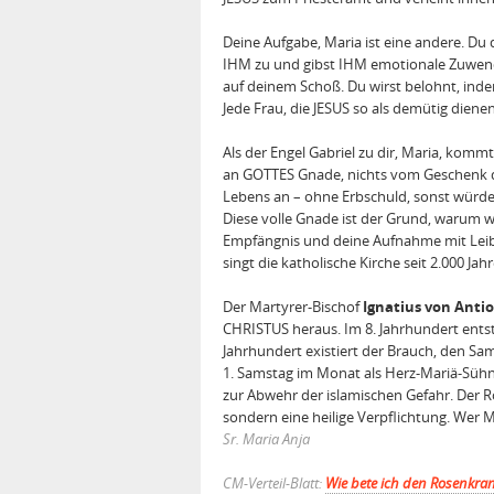
Deine Aufgabe, Maria ist eine andere. Du di
IHM zu und gibst IHM emotionale Zuwend
auf deinem Schoß. Du wirst belohnt, inde
Jede Frau, die JESUS so als demütig dien
Als der Engel Gabriel zu dir, Maria, kommt
an GOTTES Gnade, nichts vom Geschenk de
Lebens an – ohne Erbschuld, sonst würd
Diese volle Gnade ist der Grund, warum w
Empfängnis und deine Aufnahme mit Leib 
singt die katholische Kirche seit 2.000 Jah
Der Martyrer-Bischof
Ignatius von Anti
CHRISTUS heraus. Im 8. Jahrhundert entste
Jahrhundert existiert der Brauch, den S
1. Samstag im Monat als Herz-Mariä-Sühn
zur Abwehr der islamischen Gefahr. Der R
sondern eine heilige Verpflichtung. Wer 
Sr. Maria Anja
CM-Verteil-Blatt:
Wie bete ich den Rosenkra