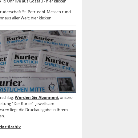
b 19 Uhr live aus Gossau -
hier klicken
ruderschaft St. Petrus: hl. Messen rund
r aus aller Welt:
hier klicken
rschlag:
Werden Sie Abonnent
unserer
itung “Der Kurier”. Jeweils am
sten liegt die Druckausgabe in Ihrem
en.
ier-Archiv