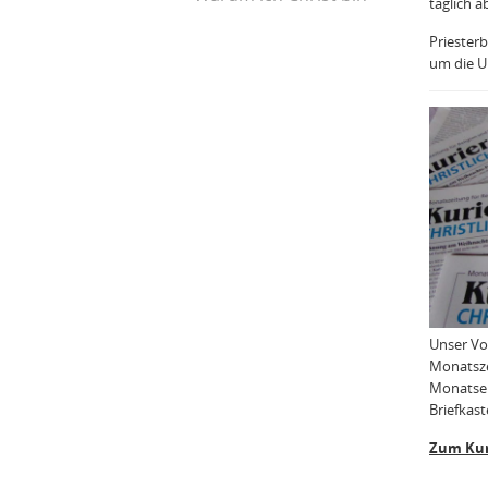
täglich a
Priesterb
um die Uh
Unser Vo
Monatsze
Monatser
Briefkast
Zum Kur