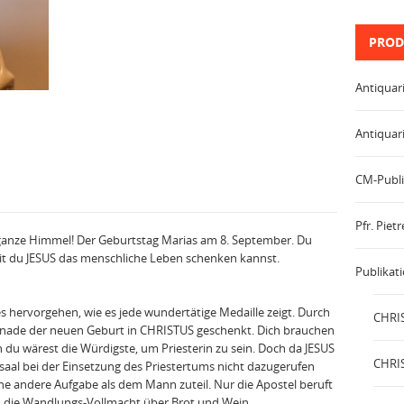
PROD
Antiquar
Antiquar
CM-Publi
Pfr. Pie
r ganze Himmel! Der Geburtstag Marias am 8. September. Du
it du JESUS das menschliche Leben schenken kannst.
Publikat
es hervorgehen, wie es jede wundertätige Medaille zeigt. Durch
CHRIS
Gnade der neuen Geburt in CHRISTUS geschenkt. Dich brauchen
 du wärest die Würdigste, um Priesterin zu sein. Doch da JESUS
CHRIS
al bei der Einsetzung des Priestertums nicht dazugerufen
ine andere Aufgabe als dem Mann zuteil. Nur die Apostel beruft
n die Wandlungs-Vollmacht über Brot und Wein.