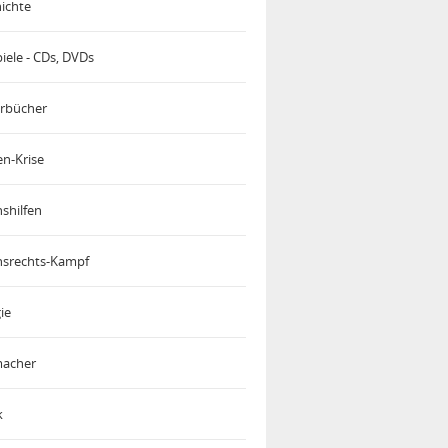
ichte
iele - CDs, DVDs
rbücher
en-Krise
shilfen
srechts-Kampf
ie
acher
k