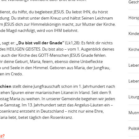
Gesch
enst, du hilfst, du begleitest JESUS. Du liebst IHN, du hörst
Hörsp
ung. Du stehst unter dem Kreuz und hältst Seinen Leichnam
m JESUS dich zur Himmelskönigin macht, zur Mutter der Kirche.
ende Magd nachfolgt, wird von IHM belohnt.
Kinde
, sagt er:
„Du bist voll der Gnade“
(Lk1,28): Es fehlt dir nichts
s HEILIGEN GEISTES. Du bist also – vom 1. Augenblick deines
Kirch
e auch der Kirche des GOTT-Menschen JESUS Gnade fehlen.
ir deine Geburt, Maria, feiern, ebenso deine Unbefleckte
Leben
und Seele in den Himmel. Geboren aus Maria, der Jungfrau,
ren im Credo.
Leben
ochien
stellt deine Jungfrauschaft schon im 1. Jahrhundert nach
hen Spuren einer marianischen Litanei in Irland. Seit dem 9.
Liturg
amstag Maria zu weihen. In unserer Gemeinde begehen wir jeden
e-Samstag. Im 13. Jahrhundert setzt das Angelus-Läuten ein –
osenkranz entsteht in Deutschland – nicht nur eine Ehre,
Mutm
Maria liebt, betet täglich den Rosenkranz.
Politi
nz?