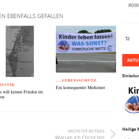
ROSE
EN EBENFALLS GEFALLEN
AKTU
Einladu
... LEBENSSCHUTZ
POLITIK
Ein konsequenter Mediziner
 will keinen Frieden im
non
Heilige
NÄCHSTER BEITRAG
Warum ich Christ bin