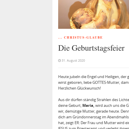
... CHRISTUS-GLAUBE
Die Geburtstagsfeier
31. August 2020
Heute jubeln die Engel und Heiligen, de
wirst geboren, liebe GOTTES-Mutter, dam
Herzlichen Glückwunsch!
Aus dir dürfen ständig Strahlen des Licht
deine Geburt,
Maria,
wird auch uns die 
wir, demütige Mutter, gerade heute. Denn
dich am Gründonnerstag im Abendmahlssa
hat, zeigt ER: Der Frau und Mutter wird e
JESUS zum Priesteramt und verleiht ihne