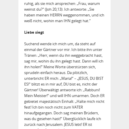
ruhig, als sie mich ansprechen: „Frau, warum
weinst du?“ (Joh 20,13). Ich antworte: „Sie
haben meinen HERRN weggenommen, und ich
weiß nicht, wohin man IHN gelegt hat.“
Liebe siegt
Suchend wende ich mich um, da steht auf
einmal der Gärtner vor mir. Ich bitte ihn unter
Tränen: „Herr, wenn du ihn weggebracht hast,
sag mir, wohin du ihn gelegt hast. Dann will ich
ihn holen!“ Meine Worte überstürzen sich,
sprudeln einfach heraus. Da plötzlich,
unterbricht ER mich: „Maria!“ – „JESUS, DU BIST
ES!“ blitzt es in mir auf, DU bist es, nicht der
Gärtner! Überwältigt antworte ich: „Rabbuni!
Mein Meister!“ und will IHN umarmen. Doch ER
gebietet majestätisch Einhalt: „Halte mich nicht
fest! Ich bin noch nicht zum VATER
hinaufgegangen. Doch sag meinen Brüdern,
was du ge­sehen hast!“ Überglücklich laufe ich
zurück nach Jerusalem. JESUS lebt! ER ist