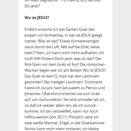
DU jetzt?
Wo ist JESUS?
Endlich erreiche ich das Garten-Grab des
Joseph von Arimathäa, in das sie JESUS gelegt
hatten. Was ist das? Etwas Kometenartiges
saust durch die Luft, fällt auf die Erde, diese
bebt?! Nein, ich kann mich nicht aufhalten, ich
muß IHN finden! Doch jetzt, was ist das? Der
Roll-Stein vor dem Grab ist fort! Die römischen
Wachen liegen wie tot am Boden! Wo ist JESUS?
Das Grab ist leer! O, man hat den Leichnam
gestohlen! Den heiligen Leichnam. Erschreckt
haste ich zurück nach Jerusalem zu Petrus und
Johannes. Überstürzt brechen sie zum Grab
auf, um nachzusehen. Sie sind schneller als ich,
so daß ich wieder allein bin, als ich zurück­
komme. Ich bin verzweifelt, kann nur noch
hilflos weinen (Joh 20,11). Plötzlich sehe ich
zwei weiße Männer, Engel, in der Grabkammer.
Nichts kann mich mehr irritieren, ich bleibe