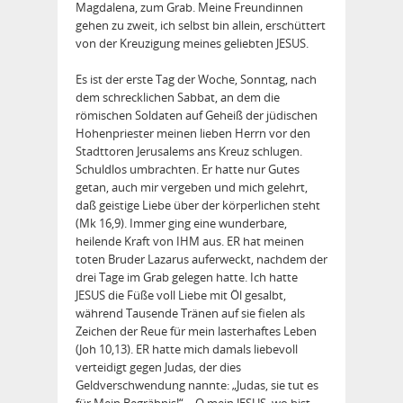
Magdalena, zum Grab. Meine Freundinnen
gehen zu zweit, ich selbst bin allein, erschüttert
von der Kreuzigung meines geliebten JESUS.
Es ist der erste Tag der Woche, Sonntag, nach
dem schrecklichen Sabbat, an dem die
römischen Soldaten auf Geheiß der jüdischen
Hohenpriester meinen lieben Herrn vor den
Stadttoren Jerusalems ans Kreuz schlugen.
Schuldlos umbrachten. Er hatte nur Gutes
getan, auch mir vergeben und mich gelehrt,
daß geistige Liebe über der körperlichen steht
(Mk 16,9). Immer ging eine wunderbare,
heilende Kraft von IHM aus. ER hat meinen
toten Bruder Lazarus auferweckt, nachdem der
drei Tage im Grab gelegen hatte. Ich hatte
JESUS die Füße voll Liebe mit Öl gesalbt,
während Tausende Tränen auf sie fielen als
Zeichen der Reue für mein lasterhaftes Leben
(Joh 10,13). ER hatte mich damals liebevoll
verteidigt gegen Judas, der dies
Geldverschwendung nannte: „Judas, sie tut es
für Mein Begräbnis!“ – O mein JESUS, wo bist