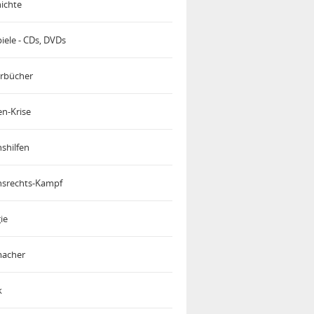
ichte
iele - CDs, DVDs
rbücher
en-Krise
shilfen
srechts-Kampf
ie
acher
k