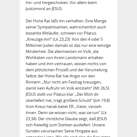
hin- und hergeschoben. Vor allem beim
Justizmord an JESUS.
Der Hohe Rat läßt ihn verhaften. Eine Menge
seiner Sympathisanten, wahrscheinlich auch
bezahlte Mitläufer, schreien vor Pilatus:
„Kreuzige ihn!“ (Lk 23,23). Von den 4 oder 5
Millionen Juden damals ist das nur eine winzige
Minderheit. Die allermeisten im Volk, die
Wohltaten von ihrem Landsmann erhalten
haben und ihm vertrauen, wissen nichts von
dem plötzlichen Prozeß und der Verurteilung.
Selbst der Hohe Rat hat Angst vor den
Römern: „Nur nicht am Festtag kreuzigen,
damit kein Aufruhr im Volk entsteht“ (Mt 26,5).
JESUS stellt vor Pilatus klar: „Der Mich dir
überliefert hat, trägt größere Schuld“ (Joh 19,8).
Vom Kreuz herab betet ER: „Vater, verzeih
ihnen. Denn sie wissen nicht, was sie tun“ (Lk
23,34). Der christliche Glaube zeigt, daß JESUS
sich freiwillig zum Sterben ausliefert: Unsere
Sünden verursachen Seine Hingabe aus
rettender Liebe. Wir alle sind also die Kreuziger,