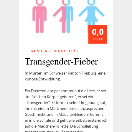
0,0
SCORE
... GENDER - SEXUALITÄT
Transgender-Fieber
In Murten, im Schweizer Kanton Freiburg, eine
kuriose Ent­wicklung:
Ein Dreizehnjähriger kommt auf die Idee, er sei
„im falschen Körper geboren“, er sei ein
„Transgender“. Er fordert seine Umgebung auf,
ihn mit einem Mädchennamen anzusprechen.
Geschminkt und in Mädchenkleidern kommt
er in die Schule und geht wie selbstverständlich
auf die Mädchen-Toilette. Die Schulleitung
gesteht ihm dies im „Zeitalter des