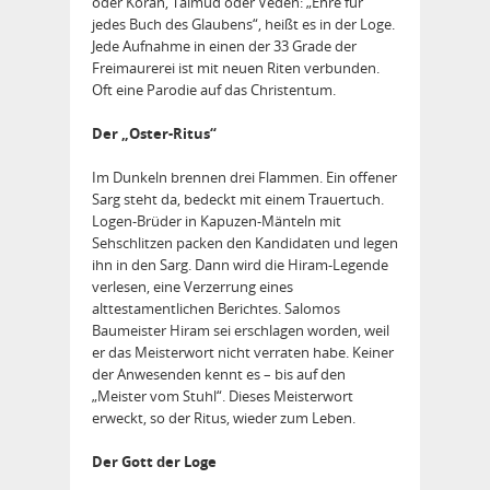
oder Koran, Talmud oder Veden: „Ehre für
jedes Buch des Glaubens“, heißt es in der Loge.
Jede Aufnahme in einen der 33 Grade der
Freimaurerei ist mit neuen Riten verbunden.
Oft eine Parodie auf das Christentum.
Der „Oster-Ritus“
Im Dunkeln brennen drei Flammen. Ein offener
Sarg steht da, bedeckt mit einem Trauertuch.
Logen-Brüder in Kapuzen-Mänteln mit
Sehschlitzen packen den Kandidaten und legen
ihn in den Sarg. Dann wird die Hiram-Legende
verlesen, eine Verzerrung eines
alttestamentlichen Berichtes. Salomos
Baumeister Hiram sei erschlagen worden, weil
er das Meisterwort nicht verraten habe. Keiner
der Anwesenden kennt es – bis auf den
„Meister vom Stuhl“. Dieses Meisterwort
erweckt, so der Ritus, wieder zum Leben.
Der Gott der Loge