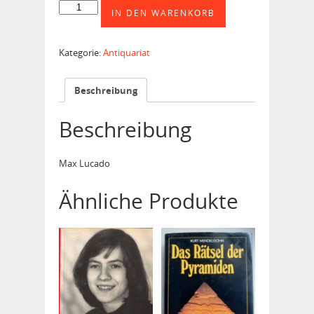
Minuten
IN DEN WARENKORB
für
die
Ewigkeit
Kategorie:
Antiquariat
Menge
Beschreibung
Beschreibung
Max Lucado
Ähnliche Produkte