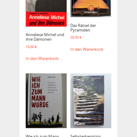
Das Rätsel der
Pyramiden
Anneliese Michel und
20,00
€
ihre Dämonen
15,00
€
In den Warenkorb
In den Warenkorb
Wie ich zum Mann
Selbsterkenntnis