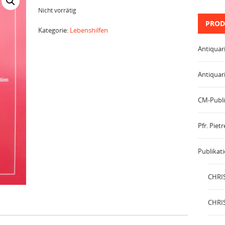
Nicht vorrätig
PROD
Kategorie:
Lebenshilfen
Antiquar
Antiquar
CM-Publi
Pfr. Pie
Publikat
CHRIS
CHRIS