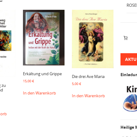
ROSE
AKTU
Erkältung und Grippe
Einladu
Die drei Ave Maria
15,00
€
5,00
€
 zu
nd
In den Warenkorb
In den Warenkorb
korb
Heilige