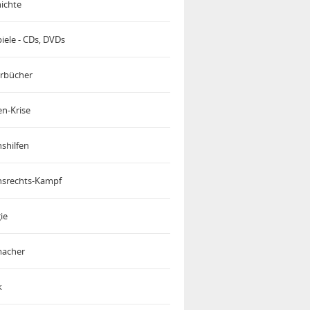
ichte
iele - CDs, DVDs
rbücher
en-Krise
shilfen
srechts-Kampf
ie
acher
k