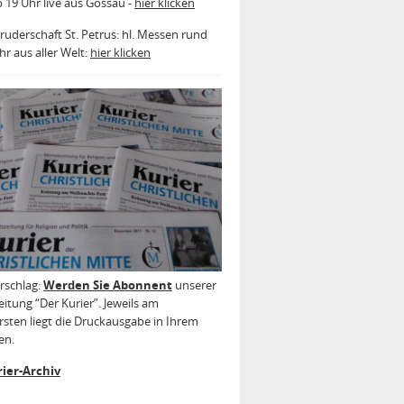
b 19 Uhr live aus Gossau -
hier klicken
ruderschaft St. Petrus: hl. Messen rund
r aus aller Welt:
hier klicken
rschlag:
Werden Sie Abonnent
unserer
itung “Der Kurier”. Jeweils am
sten liegt die Druckausgabe in Ihrem
en.
ier-Archiv