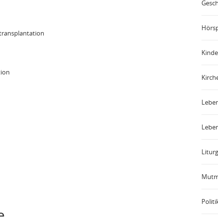
Gesch
Hörsp
ransplantation
Kinde
tion
Kirch
Leben
Leben
Liturg
Mutm
Politi
e