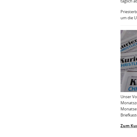
täglich a
Priesterb
um die Uh
Unser Vo
Monatsze
Monatser
Briefkast
Zum Kur