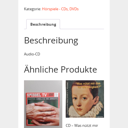
Die
schönsten
Kategorie:
Hörspiele - CDs, DVDs
Marienlieder
Menge
Beschreibung
Beschreibung
Audio-CD
Ähnliche Produkte
CD – Was nützt mir