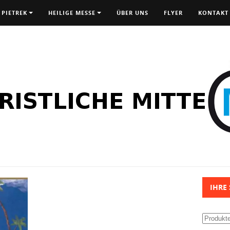
 PIETREK
HEILIGE MESSE
ÜBER UNS
FLYER
KONTAKT
IHRE
Suchen
nach: