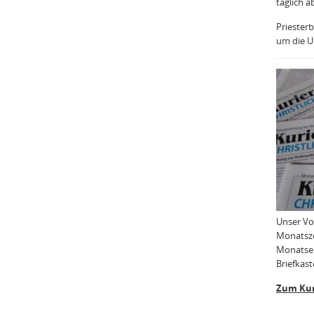
täglich a
Priesterb
um die Uh
Unser Vo
Monatsze
Monatser
Briefkast
Zum Kur