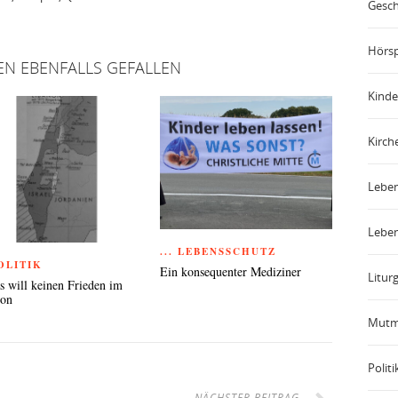
Gesch
Hörsp
EN EBENFALLS GEFALLEN
Kinde
Kirch
Leben
Leben
... LEBENSSCHUTZ
POLITIK
Ein konsequenter Mediziner
Liturg
 will keinen Frieden im
non
Mutm
Politi
NÄCHSTER BEITRAG