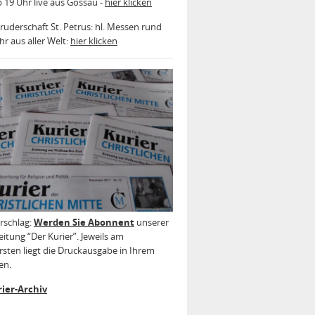
b 19 Uhr live aus Gossau -
hier klicken
ruderschaft St. Petrus: hl. Messen rund
r aus aller Welt:
hier klicken
rschlag:
Werden Sie Abonnent
unserer
itung “Der Kurier”. Jeweils am
sten liegt die Druckausgabe in Ihrem
en.
ier-Archiv