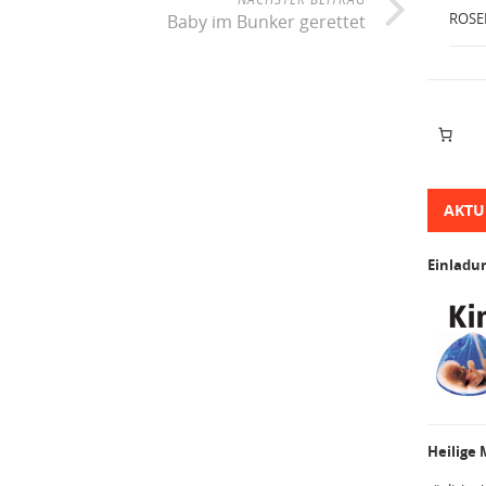
ROSE
Baby im Bunker gerettet
AKTU
Einladu
Heilige