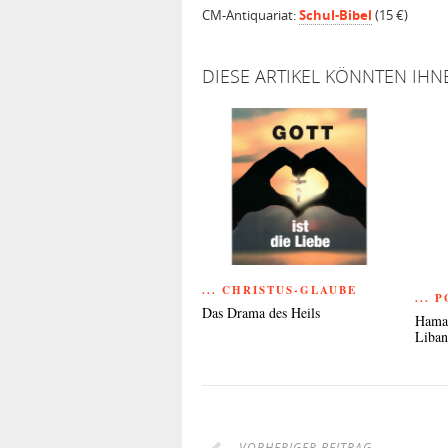
CM-Antiquariat:
Schul-Bibel
(15 €)
DIESE ARTIKEL KÖNNTEN IHN
... CHRISTUS-GLAUBE
... 
Das Drama des Heils
Hamas
Liba
VORHERIGER BEITRAG