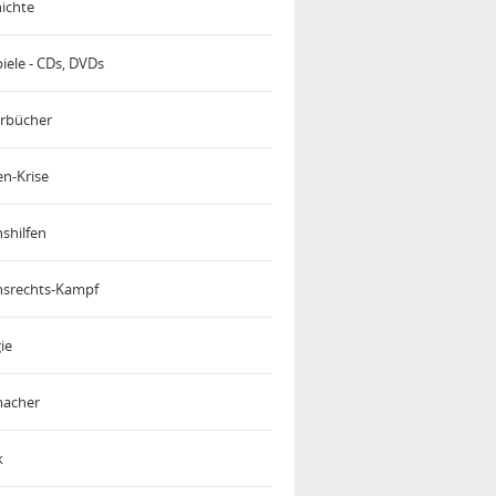
ichte
iele - CDs, DVDs
rbücher
en-Krise
shilfen
srechts-Kampf
ie
acher
k