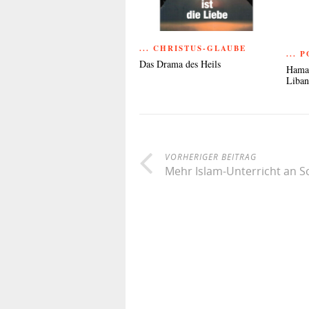
... CHRISTUS-GLAUBE
... 
Das Drama des Heils
Hamas
Liba
VORHERIGER BEITRAG
Mehr Islam-Unterricht an S