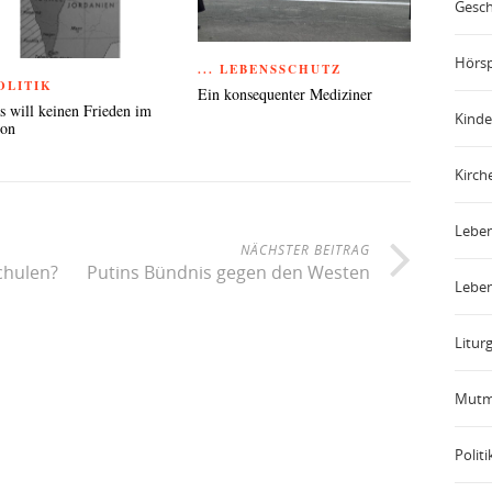
Gesch
Hörsp
... LEBENSSCHUTZ
POLITIK
Ein konsequenter Mediziner
 will keinen Frieden im
Kinde
non
Kirch
Leben
NÄCHSTER BEITRAG
chulen?
Putins Bündnis gegen den Westen
Leben
Liturg
Mutm
Politi