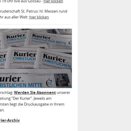
b 19 Uhr live aus Gossau -
hier klicken
ruderschaft St. Petrus: hl. Messen rund
r aus aller Welt:
hier klicken
rschlag:
Werden Sie Abonnent
unserer
itung “Der Kurier”. Jeweils am
sten liegt die Druckausgabe in Ihrem
en.
ier-Archiv