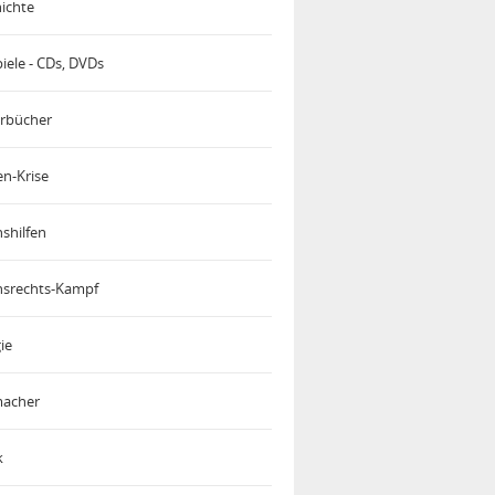
ichte
iele - CDs, DVDs
rbücher
en-Krise
shilfen
srechts-Kampf
ie
acher
k