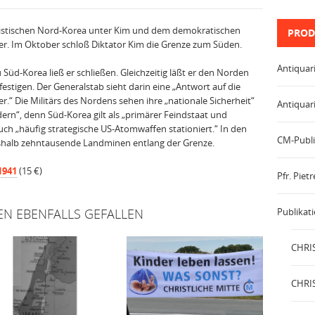
stischen Nord-Korea unter Kim und dem demokratischen
PROD
er. Im Oktober schloß Diktator Kim die Grenze zum Süden.
Antiquar
 Süd-Korea ließ er schließen. Gleichzeitig läßt er den Norden
estigen. Der Generalstab sieht darin eine „Antwort auf die
.“ Die Militärs des Nordens sehen ihre „nationale Sicherheit“
Antiquar
dern“, denn Süd-Korea gilt als „primärer Feindstaat und
uch „häufig strategische US-Atomwaffen stationiert.“ In den
CM-Publi
shalb zehntau­sende Landminen entlang der Grenze.
1941
(15 €)
Pfr. Pie
EN EBENFALLS GEFALLEN
Publikat
CHRIS
CHRIS