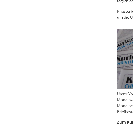
täglich a
Priesterb
um die Uh
Unser Vo
Monatsze
Monatser
Briefkast
Zum Kur