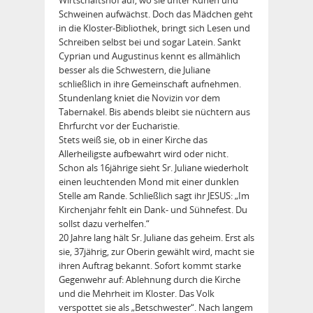
Schweinen aufwächst. Doch das Mädchen geht
in die Kloster-Bibliothek, bringt sich Lesen und
Schreiben selbst bei und sogar Latein. Sankt
Cyprian und Augustinus kennt es allmählich
besser als die Schwestern, die Juliane
schließlich in ihre Gemeinschaft aufnehmen.
Stundenlang kniet die Novizin vor dem
Tabernakel. Bis abends bleibt sie nüchtern aus
Ehrfurcht vor der Eucharistie.
Stets weiß sie, ob in einer Kirche das
Allerheiligste aufbewahrt wird oder nicht.
Schon als 16jährige sieht Sr. Juliane wiederholt
einen leuchtenden Mond mit einer dunklen
Stelle am Rande. Schließlich sagt ihr JESUS: „Im
Kirchenjahr fehlt ein Dank- und Sühnefest. Du
sollst dazu verhelfen.“
20 Jahre lang hält Sr. Juliane das geheim. Erst als
sie, 37jährig, zur Oberin gewählt wird, macht sie
ihren Auftrag bekannt. Sofort kommt starke
Gegenwehr auf: Ablehnung durch die Kirche
und die Mehrheit im Kloster. Das Volk
verspottet sie als „Betschwester“. Nach langem