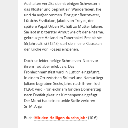
Aushalten verläßt sie mit einigen Schwestern
das Kloster und beginnt ein Wanderleben, hie
und da aufgenommen. Einzig ihr Beichtvater,
Lüttichs Erzdiakon, Jakob von Troyes, der
spätere Papst Urban IV., hält zu Mutter Juliane.
Sie lebt in bitters­ter Armut wie oft der einsame,
gekreuzigte Heiland im Tabernakel. Erst als sie
55 Jahre alt ist (1248), darf sie in eine Klause an
der Kirche von Fosses einziehen.
Doch sie leidet heftige Schmerzen. Noch vor
ihrem Tod aber erlebt sie: Das
Fronleichnamsfest wird in Lüttich eingeführt.
In einem Ort zwischen Brüssel und Namur liegt
Juliane begraben Sechs Jahre nach ihrem Tod
(1264) wird Fronleichnam für den Donnerstag
nach Dreifaltigkeit ins Kirchenjahr eingefügt.
Der Mond hat seine dunkle Stelle verloren.
Sr. M. Anja
Buch:
Mit den Heiligen durchs Jahr
(10 €)