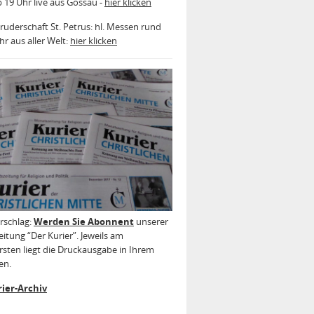
b 19 Uhr live aus Gossau -
hier klicken
ruderschaft St. Petrus: hl. Messen rund
r aus aller Welt:
hier klicken
rschlag:
Werden Sie Abonnent
unserer
itung “Der Kurier”. Jeweils am
sten liegt die Druckausgabe in Ihrem
en.
ier-Archiv