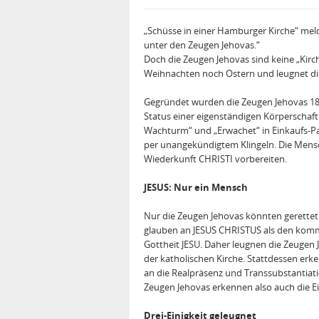
„Schüsse in einer Hamburger Kirche“ meld
unter den Zeugen Jehovas.“
Doch die Zeugen Jehovas sind keine „Kirch
Weihnachten noch Ostern und leugnet die 
Gegründet wurden die Zeugen Jehovas 188
Status einer eigenständigen Körperschaft.
Wachturm“ und „Erwachet“ in Einkaufs-P
per unangekündigtem Klingeln. Die Mensc
Wiederkunft CHRISTI vorbereiten.
JESUS: Nur ein Mensch
Nur die Zeugen Jehovas könnten gerettet w
glauben an JESUS CHRISTUS als den komm
Gottheit JESU. Daher leugnen die Zeugen
der katholischen Kirche. Stattdessen erk
an die Realpräsenz und Transsubstantiati
Zeugen Jehovas erkennen also auch die Ei
Drei-Einigkeit geleugnet