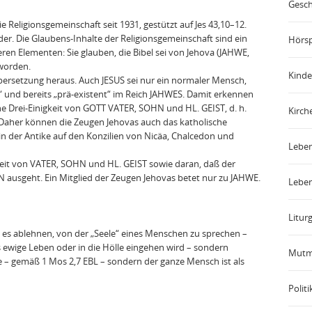
Gesch
eligionsgemeinschaft seit 1931, gestützt auf Jes 43,10–12.
der. Die Glaubens-Inhalte der Religionsgemeinschaft sind ein
Hörsp
en Elementen: Sie glauben, die Bibel sei von Jehova (JAHWE,
 worden.
Kinde
bersetzung heraus. Auch JESUS sei nur ein normaler Mensch,
“ und bereits „prä-existent“ im Reich JAHWES. Damit erkennen
he Drei-Einigkeit von GOTT VATER, SOHN und HL. GEIST, d. h.
Kirch
. Daher können die Zeugen Jehovas auch das katholische
n der Antike auf den Konzilien von Nicäa, Chalcedon und
Leben
eit von VATER, SOHN und HL. GEIST sowie daran, daß der
usgeht. Ein Mitglied der Zeugen Jehovas betet nur zu JAHWE.
Leben
Liturg
 es ablehnen, von der „Seele“ eines Menschen zu sprechen –
 ewige Leben oder in die Hölle eingehen wird – sondern
Mutm
 – gemäß 1 Mos 2,7 EBL – sondern der ganze Mensch ist als
Politi