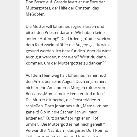
Don Bosco auf. Gerade feiert er zur Ehre der
Muttergottes, der Hilfe der Christen, das
Meßopfer.
Die Mutter will Johannes segnen lassen und
bittet den Priester darum: „Wir haben keine
andere Hoffnung!“ Der Ordensgründer streicht
dem Kind zweimal über die Augen: „Ja, du wirst
gesund werden. Ich bete für dich. Aber du wirst
auch gut werden, nicht wahr? Wirst du dann
kommen, um der Muttergottes zu danken?“
Auf dem Heimweg hält Johannes immer noch
den Arm über seine Augen. Doch er jammert
nicht mehr. Am anderen Morgen ruft er vom
Bett aus: „Mama, meine Fenster sind offen.“
Die Mutter eilt herbei, die Fensterläden zu
schließen. Doch Johannes ruft: „Mama, ich bin
geheilt! Gib mir die Sachen. Ich will mich
anziehen.“ Kurz darauf springt er im Hof
umher: „Die Muttergottes hat mich geheilt.“
Verwandte, Nachbarn, das ganze Dorf Poirino
läuft zusammen, staunt und freut sich mit.