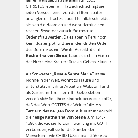
CHRISTUS leben will. Tatsächlich schlägt sie
jeden Versuch einer von den Eltern später
arrangierten Hochzeit aus. Heimlich schneidet
sie sich die Haare ab und weist damit einen
reichen Bewerber zurück. Sie möchte
Ordensfrau werden. Da es aber in Peru noch
kein Kloster gibt, tritt sie in den dritten Orden
des Dominikus ein. Wie ihr Vorbild, die hl.
Katharina von Siena,
baut sie sich im Garten
der Eltern eine Bretterhütte als Gebets-Klausur.
Als Schwester
„Rosa a Santa Maria“
ist sie
Nonne in der Welt, wohnt zu Hause und
unterstützt mit ihrer Arbeit am Webstuhl und
als Gärtnerin ihre Eltern. Ihr Gebetsleben
vertieft sich: Seit ihrer Kindheit betete sie dafür,
daß das Wort GOTTES die Welt erfülle. Als
Terziarin des heiligen
Dominikus
ist ihr Vorbild
die heilige
Katharina von Siena
(um 1347-
1380), die wie sie Terziarin war. Eng mit GOTT
verbunden, will sie für die Sünden der
Menschen – wie CHRISTUS selbst – Sühne zu