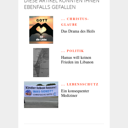
DIESE ARTIKEL KÖNNTEN IHNEN
EBENFALLS GEFALLEN
... CHRISTUS-
GLAUBE
Das Drama des Heils
... POLITIK
Hamas will keinen
Frieden im Libanon
... LEBENSSCHUTZ
Ein konsequenter
Mediziner