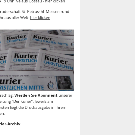
b 19 Uhr live aus Gossau -
hier klicken
ruderschaft St. Petrus: hl. Messen rund
r aus aller Welt:
hier klicken
rschlag:
Werden Sie Abonnent
unserer
itung “Der Kurier”. Jeweils am
sten liegt die Druckausgabe in Ihrem
en.
ier-Archiv