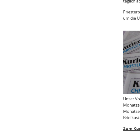
täglich a
Priesterb
um die Uh
Unser Vo
Monatsze
Monatser
Briefkast
Zum Kur