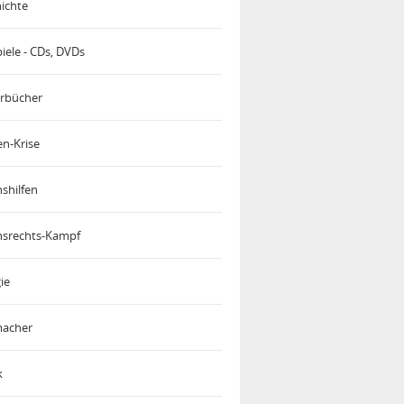
ichte
iele - CDs, DVDs
rbücher
en-Krise
shilfen
srechts-Kampf
ie
acher
k