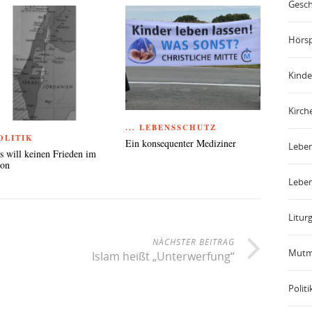
Gesch
Hörsp
Kinde
Kirch
... LEBENSSCHUTZ
POLITIK
Ein konsequenter Mediziner
Leben
 will keinen Frieden im
non
Leben
Liturg
NÄCHSTER BEITRAG
Mutm
Islam heißt „Unterwerfung“
Politi