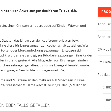
en nach den Anweisungen des Koran Tribut, d.h.
PROD
Antiquar
 einzelnen Christen er­hoben, auch auf Kinder, Witwen und
Antiquar
e Staaten das Eintreiben der Kopfsteuer privaten bzw.
ohne diese für Erpressungen zur Rechenschaft zu ziehen. Wer
CM-Publi
er Folter oder Mordandrohung ge­zwungen. Entzogen sich
ucht, wurden sie verfolgt, zur Rückkehr gezwungen, ihre Kinder
rfer in Brand gesteckt. Alle Mitglieder von Kirchengemeinden
Pfr. Pie
rchen gefangen gehalten, bis für sie Lö­segeld bezahlt wurde.
enverfolgung in Geschichte und Gegenwart. 2 €)
Publikat
 Imame und Muezzine an den mehr als 400 Moscheen in Israel
 17% israelischer Muslime wächst. Nur 2,1% der 8,5 Millionen
CHRIS
CHRIS
EN EBENFALLS GEFALLEN