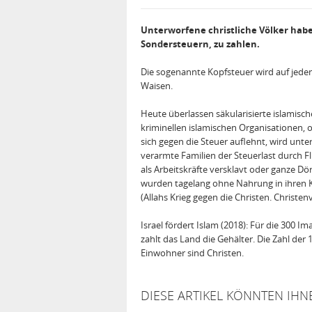
Unterworfene christliche Völker hab
Sondersteuern, zu zahlen.
Die sogenannte Kopfsteuer wird auf jeden
Waisen.
Heute überlassen säkularisierte islamisch
kriminellen islamischen Organisationen, 
sich gegen die Steuer auflehnt, wird unt
verarmte Familien der Steuerlast durch Fl
als Arbeitskräfte versklavt oder ganze Dö
wurden tagelang ohne Nahrung in ihren Ki
(Allahs Krieg ge­gen die Christen. Christ
Israel fördert Islam (2018): Für die 300
zahlt das Land die Gehälter. Die Zahl der
Einwohner sind Christen.
DIESE ARTIKEL KÖNNTEN IHN