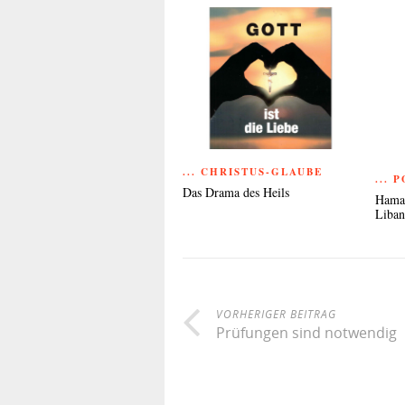
... CHRISTUS-GLAUBE
... 
Das Drama des Heils
Hamas
Liba
VORHERIGER BEITRAG
Prüfungen sind notwendig