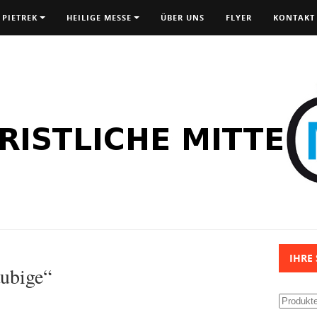
 PIETREK
HEILIGE MESSE
ÜBER UNS
FLYER
KONTAKT
IHRE
äubige“
Suchen
nach: