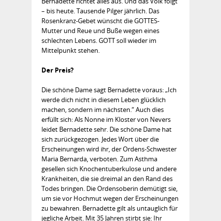
Bernadette richtet alles aus. Und das Volk folgt
– bis heute. Tausende Pilger jährlich. Das
Rosenkranz-Gebet wünscht die GOTTES-
Mutter und Reue und Buße wegen eines
schlechten Lebens. GOTT soll wieder im
Mittelpunkt stehen.
Der Preis?
Die schöne Dame sagt Bernadette voraus: „Ich
werde dich nicht in diesem Leben glücklich
machen, sondern im nächsten.“ Auch dies
erfüllt sich: Als Nonne im Kloster von Nevers
leidet Bernadette sehr. Die schöne Dame hat
sich zurückgezogen. Jedes Wort über die
Erscheinungen wird ihr, der Ordens-Schwester
Maria Bernarda, verboten. Zum Asthma
gesellen sich Knochentuberkulose und andere
Krankheiten, die sie dreimal an den Rand des
Todes bringen. Die Ordensoberin demütigt sie,
um sie vor Hochmut wegen der Erscheinungen
zu bewahren. Bernadette gilt als untauglich für
jegliche Arbeit. Mit 35 Jahren stirbt sie: Ihr