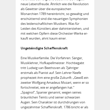
neue Lebensfreude. Ähnlich wie die Revolution
als Gewitter über die europäischen
Monarchien 1789 hereinbricht, so gewaltig und
erschütternd sind die neuartigen Symphonien
des leidenschaftlichen Musikers. Was für
Leiden des Künstlers aber da­hinterstehen, und
mit welchen Opfern diese Orchester-Werke er­
kauft wurden, ahnt kaum einer.
Ungebändigte Schaffenskraft
Eine Musikerfamilie. Die Vorfahren: Sänger,
Musiklehrer, Hofkapellmeister. Hochbegabt
tritt Ludwig van Beethoven als 7jähriger
erstmals als Pianist auf. Sein Lehrer Neefe
prophezeit ihm eine große Zukunft: „Gewiß ein
zweiter Wolfgang Amadeus Mozart, wenn er so
fortschreitet, wie er angefangen hat.“
„Spagnol“, Spanier genannt, wegen seines
bräunlichen Teints und seiner schwarzen
Augen. Sein Charakter ist durchdrungen von
ungezähmter Schaffenskraft. 1786 bricht er als