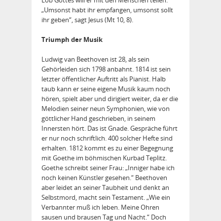
„Umsonst habt ihr empfangen, umsonst sollt
ihr geben“, sagt Jesus (Mt 10, 8).
Triumph der Musik
Ludwig van Beethoven ist 28, als sein
Gehörleiden sich 1798 an­bahnt. 1814 ist sein
letzter öffentlicher Auftritt als Pianist. Halb
taub kann er seine eigene Musik kaum noch
hören, spielt aber und dirigiert weiter, da er die
Melodien seiner neun Symphonien, wie von
göttlicher Hand geschrieben, in seinem
Innersten hört. Das ist Gnade. Gespräche führt
er nur noch schriftlich. 400 solcher Hefte sind
erhalten. 1812 kommt es zu einer Begegnung
mit Goethe im böhmischen Kurbad Teplitz.
Goethe schreibt seiner Frau: „Inniger habe ich
noch keinen Künstler gesehen.“ Beethoven
aber leidet an seiner Taubheit und denkt an
Selbstmord, macht sein Testament. „Wie ein
Verbannter muß ich leben. Meine Ohren
sausen und brausen Tag und Nacht.“ Doch