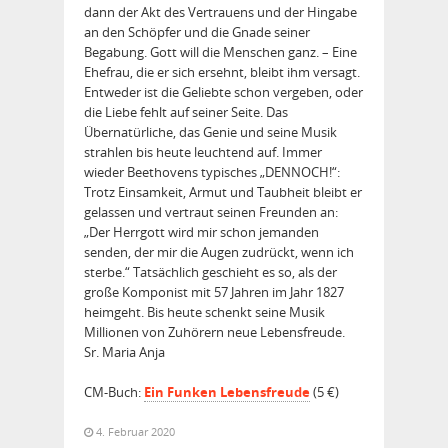
dann der Akt des Vertrauens und der Hingabe
an den Schöpfer und die Gnade seiner
Begabung. Gott will die Menschen ganz. – Eine
Ehefrau, die er sich ersehnt, bleibt ihm versagt.
Entweder ist die Geliebte schon vergeben, oder
die Liebe fehlt auf seiner Seite. Das
Übernatürliche, das Genie und seine Musik
strahlen bis heute leuchtend auf. Immer
wieder Beethovens typisches „DENNOCH!“:
Trotz Einsamkeit, Armut und Taubheit bleibt er
gelassen und vertraut seinen Freunden an:
„Der Herrgott wird mir schon jemanden
senden, der mir die Augen zudrückt, wenn ich
sterbe.“ Tatsächlich geschieht es so, als der
große Komponist mit 57 Jahren im Jahr 1827
heimgeht. Bis heute schenkt seine Musik
Millionen von Zuhörern neue Lebensfreude.
Sr. Maria Anja
CM-Buch:
Ein Funken Lebensfreude
(5 €)
4. Februar 2020