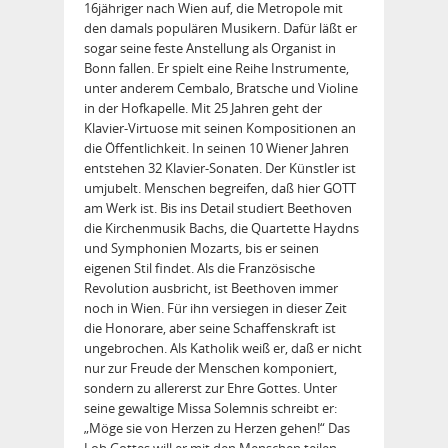
16jähriger nach Wien auf, die Metropole mit
den damals populären Musikern. Dafür läßt er
sogar seine feste Anstellung als Organist in
Bonn fallen. Er spielt eine Reihe Instrumente,
unter anderem Cembalo, Bratsche und Violine
in der Hofkapelle. Mit 25 Jahren geht der
Klavier-Virtuose mit seinen Kompositionen an
die Öffentlichkeit. In seinen 10 Wiener Jahren
entstehen 32 Klavier-Sonaten. Der Künstler ist
umjubelt. Menschen begreifen, daß hier GOTT
am Werk ist. Bis ins Detail studiert Beethoven
die Kirchenmusik Bachs, die Quartette Haydns
und Symphonien Mo­zarts, bis er seinen
eigenen Stil findet. Als die Französische
Revolution ausbricht, ist Beethoven immer
noch in Wien. Für ihn versiegen in dieser Zeit
die Honorare, aber seine Schaffenskraft ist
ungebrochen. Als Katholik weiß er, daß er nicht
nur zur Freude der Menschen komponiert,
sondern zu allererst zur Ehre Gottes. Unter
seine gewaltige Missa Solemnis schreibt er:
„Möge sie von Herzen zu Herzen gehen!“ Das
Lob Gottes will er mit den Menschen teilen.