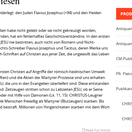
iesen
derlegt: den Juden Flavius Josephus (+94) und den Heiden
PROD
Antiquar
ien habe nicht gelebt oder sei nicht gekreuzigt worden,
en, hat ein fehlerhaftes Geschichtsverständnis. In den ersten
JESU nie bestritten, auch nicht von Römern und Nicht-
Antiquar
ichts-Schreiber Flavius Josephus und Tacitus, deren Werke uns
h-Schriften auf Christen aus jener Zeit, die ungewollt das Leben
CM-Publi
rsten Christen auf Angriffe der römisch-heidnischen Umwelt:
Pfr. Pie
ften) und die Akten der Martyrer-Prozesse sind uns erhalten.
, die uns in den Evangelien überliefert sind. Diese entstanden
Publikat
. Zeitzeugen stritten schon zu Lebzeiten JESU, ob er Seine
oder mit Hilfe von Dämonen (Lk. 11, 15). CHRISTUS-Leugner
e Menschen freiwillig als Martyrer (Blutzeugen) starben. Bis
CHRIS
d bestraft. Millionen von Hingerichteten starben mit dem Wort
CHRIS
Read Full Article