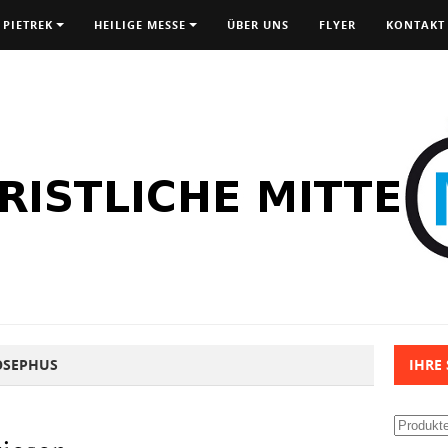
 PIETREK
HEILIGE MESSE
ÜBER UNS
FLYER
KONTAKT
OSEPHUS
IHRE
Suchen
nach: