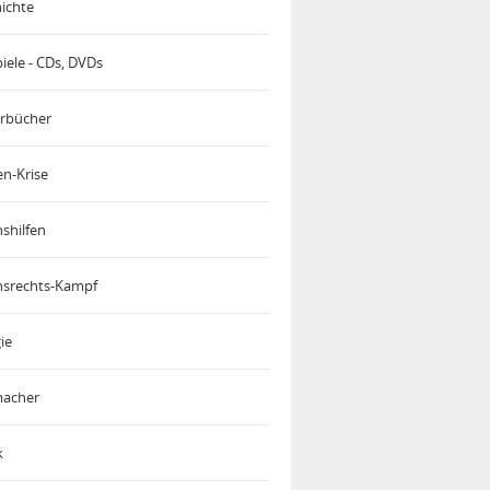
ichte
iele - CDs, DVDs
rbücher
en-Krise
shilfen
srechts-Kampf
ie
acher
k