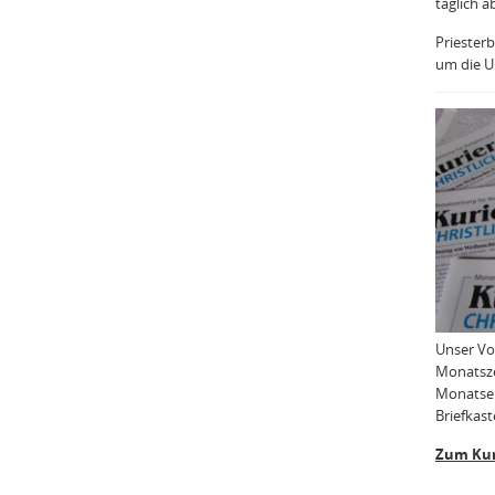
täglich a
Priesterb
um die Uh
Unser Vo
Monatsze
Monatser
Briefkast
Zum Kur