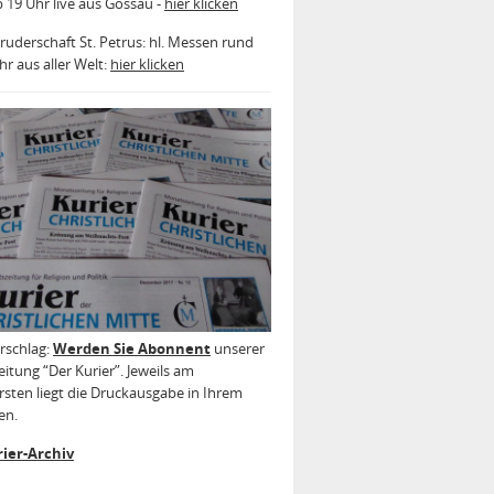
b 19 Uhr live aus Gossau -
hier klicken
ruderschaft St. Petrus: hl. Messen rund
r aus aller Welt:
hier klicken
rschlag:
Werden Sie Abonnent
unserer
itung “Der Kurier”. Jeweils am
sten liegt die Druckausgabe in Ihrem
en.
ier-Archiv