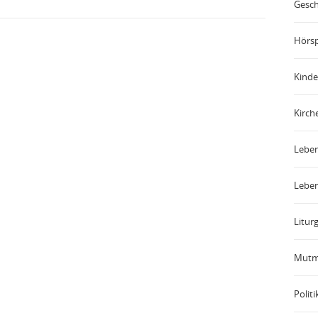
Gesch
Hörsp
Kinde
Kirch
Leben
Leben
Liturg
Mutm
Politi