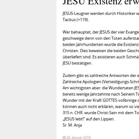
JESU Existenz erw
JESUS-Leugner werden durch Historiker wi
Tacitus (+119).
Wer behauptet, der JESUS der vier Evangel
geschweige denn von den Toten auferstand
beiden Jahrhunderten wurde die Existenz 
Christen. Dies beweisen die beiden Gesch
überliefert sind. Es existieren auch Schmä
JESU bestätigen.
Zudem gibt es zahlreiche Antworten der e
Zahlreiche Apologien (Verteidigungs-Schri
Am wichtigsten aber: die Wundertaten JESU
bereits wenige Jahrzehnte nach Seinem Tod
Wunder mit der Kraft GOTTES vollbringe 
können auch nicht erklären, warum so viel
315 n. CHR. wurde Christ-Sein mit dem To
„JESUS lebt!“ auf den Lippen.
Sr. M. Anja
26. Januar 2018