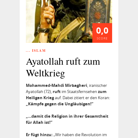
0,0
SCORE
... ISLAM
Ayatollah ruft zum
Weltkrieg
Mohammed-Mahdi Mirbagheri
, iranischer
Ayatollah (72),
ruft
im Staatsfernsehen
zum
Heiligen Krieg
auf. Dabei zitiert er den Koran:
„Kämpfe gegen die Ungläubigen!“
„…damit die Religion in ihrer Gesamtheit
für Allah ist!“
Er fügt hinzu:
„Wir haben die Revolution im