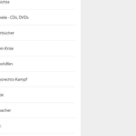
ichte
iele - CDs, DVDs
rbücher
en-Krise
shilfen
srechts-Kampf
ie
acher
k