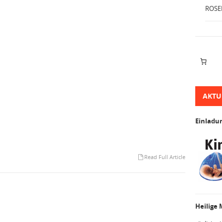
ROSE
AKTU
Einladu
Read Full Article
Heilige