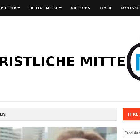
 PIETREK
HEILIGE MESSE
ÜBER UNS
FLYER
KONTAKT
VEN
IHRE
Suchen
nach: