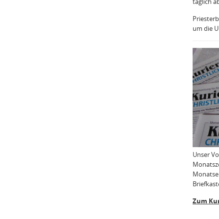
täglich a
Priesterb
um die Uh
Unser Vo
Monatsze
Monatser
Briefkast
Zum Kur