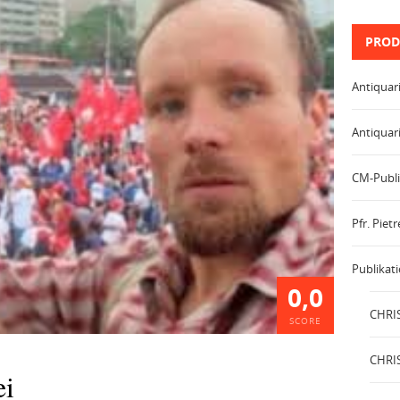
PROD
Antiquar
Antiquar
CM-Publi
Pfr. Pie
Publikat
0,0
CHRIS
SCORE
CHRIS
ei