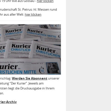
b 19 Uhr live aus Gossau -
hier klicken
ruderschaft St. Petrus: hl. Messen rund
r aus aller Welt:
hier klicken
rschlag:
Werden Sie Abonnent
unserer
itung “Der Kurier”. Jeweils am
sten liegt die Druckausgabe in Ihrem
en.
ier-Archiv