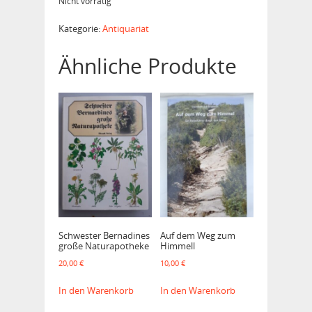
Nicht vorrätig
Kategorie:
Antiquariat
Ähnliche Produkte
Schwester Bernadines
Auf dem Weg zum
große Naturapotheke
Himmell
20,00
€
10,00
€
In den Warenkorb
In den Warenkorb