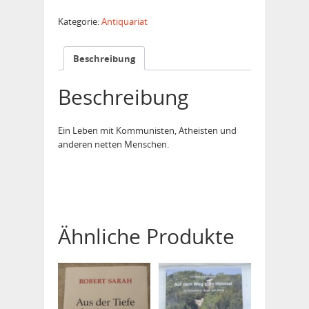
zum
Mann
Kategorie:
Antiquariat
wurde
Menge
Beschreibung
Beschreibung
Ein Leben mit Kommunisten, Atheisten und
anderen netten Menschen.
Ähnliche Produkte