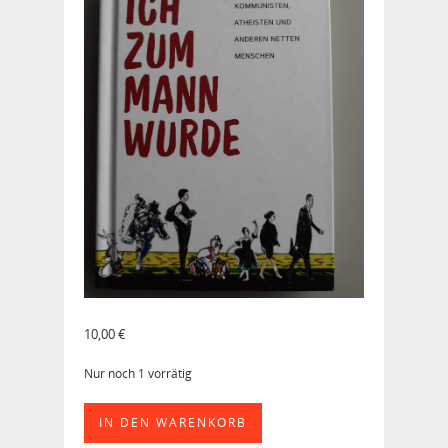
10,00
€
Nur noch 1 vorrätig
Wie
IN DEN WARENKORB
ich