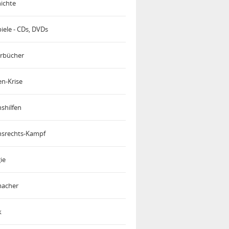
ichte
iele - CDs, DVDs
rbücher
en-Krise
shilfen
srechts-Kampf
ie
acher
k