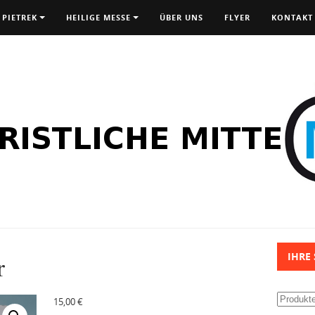
 PIETREK
HEILIGE MESSE
ÜBER UNS
FLYER
KONTAKT
r
IHRE
Suchen
15,00
€
nach: