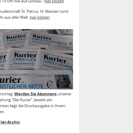
b 19 Uhr live aus Gossau -
hier klicken
ruderschaft St. Petrus: hl. Messen rund
r aus aller Welt:
hier klicken
rschlag:
Werden Sie Abonnent
unserer
itung “Der Kurier”. Jeweils am
sten liegt die Druckausgabe in Ihrem
en.
ier-Archiv