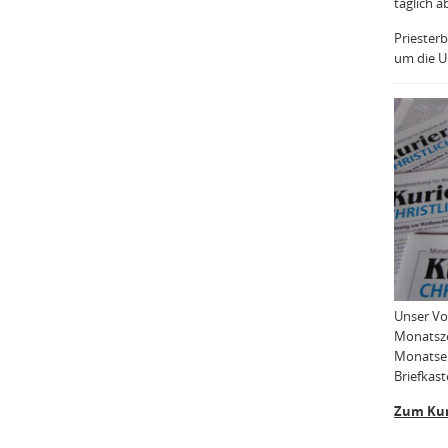
täglich a
Priesterb
um die Uh
Unser Vo
Monatsze
Monatser
Briefkast
Zum Kur