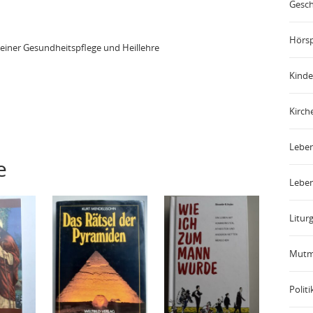
Gesch
Hörsp
seiner Gesundheitspflege und Heillehre
Kinde
Kirch
Leben
e
Leben
Liturg
Mutm
Politi