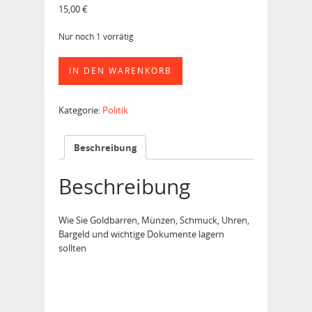
15,00
€
Nur noch 1 vorrätig
In
IN DEN WARENKORB
Sachwerte
investieren
und
Kategorie:
Politik
diese
sicher
aufbewahren
Beschreibung
Menge
Beschreibung
Wie Sie Goldbarren, Münzen, Schmuck, Uhren,
Bargeld und wichtige Dokumente lagern
sollten