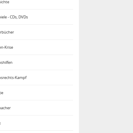
ichte
iele - CDs, DVDs
rbücher
en-Krise
shilfen
srechts-Kampf
ie
acher
k