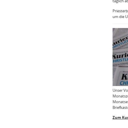
täglich a
Priesterb
um die Uh
Unser Vo
Monatsze
Monatser
Briefkast
Zum Kur