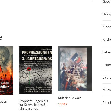
Gesch
Hörsp
Kinde
e
Kirch
Leben
Leben
Liturg
Mutm
Kult der Gewalt
Prophezeiungen bis
gegen
Politi
15,00
€
zur Schwelle des 3.
r
Jahrtausends