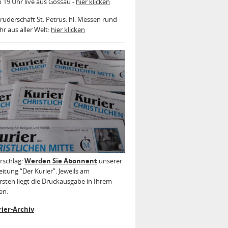
b 19 Uhr live aus Gossau -
hier klicken
ruderschaft St. Petrus: hl. Messen rund
r aus aller Welt:
hier klicken
rschlag:
Werden Sie Abonnent
unserer
itung “Der Kurier”. Jeweils am
sten liegt die Druckausgabe in Ihrem
en.
ier-Archiv