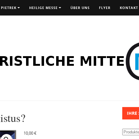
 PIETREK
HEILIGE MESSE
ÜBER UNS
FLYER
KONTAKT
istus?
IHRE
Suchen
10,00
€
nach: