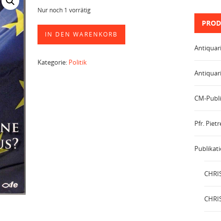
Nur noch 1 vorrätig
PROD
Europa
IN DEN WARENKORB
ohne
Antiquar
Christus?
Menge
Kategorie:
Politik
Antiquar
CM-Publi
Pfr. Pie
Publikat
CHRIS
CHRIS