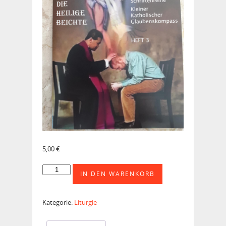
5,00
€
Die
IN DEN WARENKORB
heilige
Beichte
Menge
Kategorie:
Liturgie